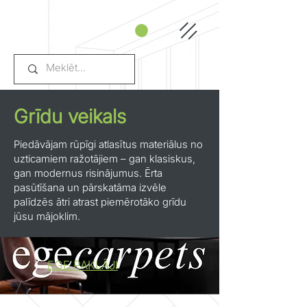
Grīdu veikals
Piedāvājam rūpīgi atlasītus materiālus no
uzticamiem ražotājiem – gan klasiskus,
gan modernus risinājumus. Ērta
pasūtīšana un pārskatāma izvēle
palīdzēs ātri atrast piemērotāko grīdu
jūsu mājoklim.
EGE PAKLĀJI