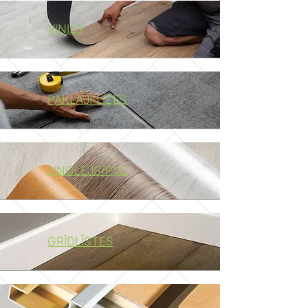
VINILS
PAKLĀJFLĪZES
LINOLEJS/PVC
GRĪDLĪSTES