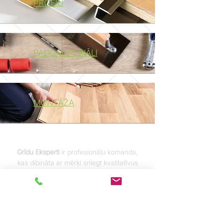
PROFILI
PALĪGMATERIĀLI
MONTĀŽA
Grīdu Eksperti
ir profesionāļu komanda,
kas dibināta ar mērķi sniegt kvalitatīvus
grīdas segumu risinājumus tieši
privātpersonām.
Mēs apvienojam vairāk
nekā
15 gadu pieredzi
komercsektorā ar
individuālu pieeju katram mājoklim, radot
uzticamu, ērtu un estētisku grīdas izvēli