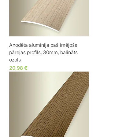
Anodēta alumīnija pašlīmējošs
pārejas profils, 30mm, balināts
ozols
Cena
20,98 €