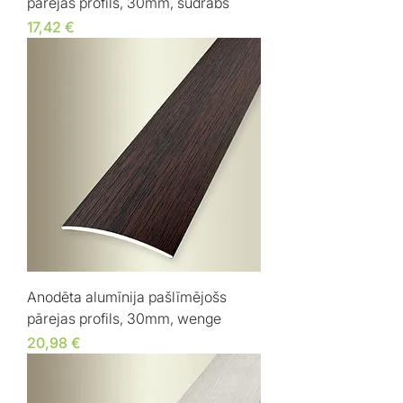
pārejas profils, 30mm, sudrabs
Cena
17,42 €
Anodēta alumīnija pašlīmējošs
pārejas profils, 30mm, wenge
Cena
20,98 €