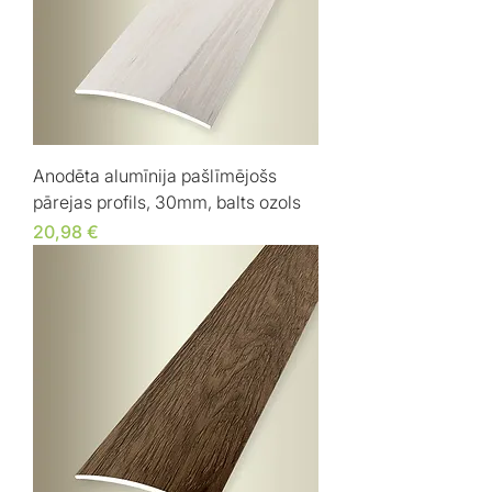
Anodēta alumīnija pašlīmējošs
pārejas profils, 30mm, balts ozols
Cena
20,98 €