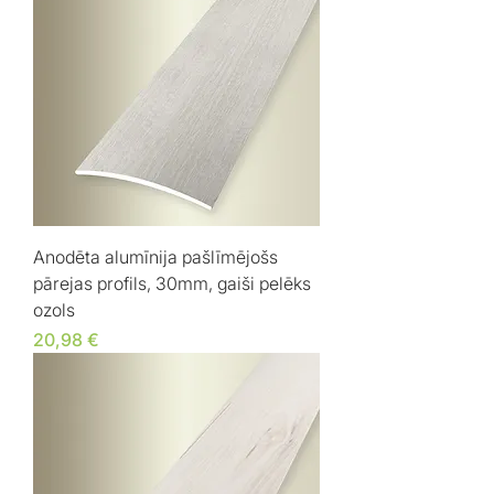
Anodēta alumīnija pašlīmējošs
pārejas profils, 30mm, gaiši pelēks
ozols
Cena
20,98 €