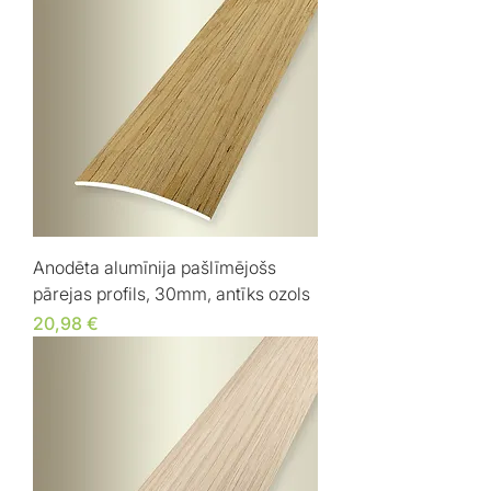
Anodēta alumīnija pašlīmējošs
pārejas profils, 30mm, antīks ozols
Cena
20,98 €