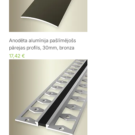
Anodēta alumīnija pašlīmējošs
pārejas profils, 30mm, bronza
Cena
17,42 €