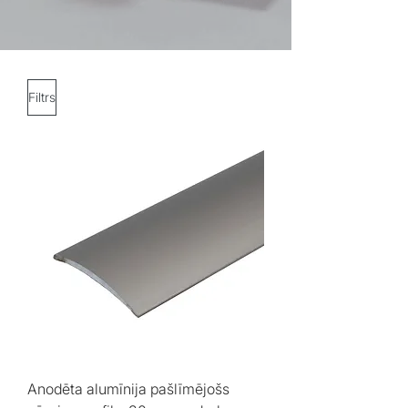
Filtrs
Anodēta alumīnija pašlīmējošs