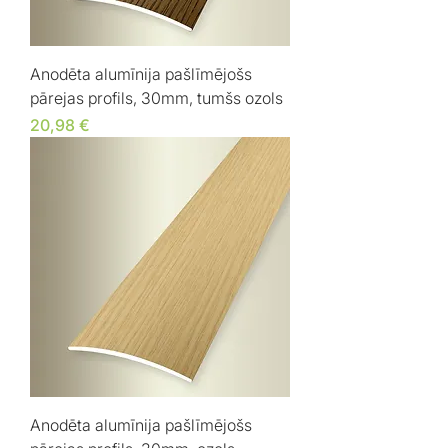
Anodēta alumīnija pašlīmējošs
pārejas profils, 30mm, tumšs ozols
Cena
20,98 €
Anodēta alumīnija pašlīmējošs