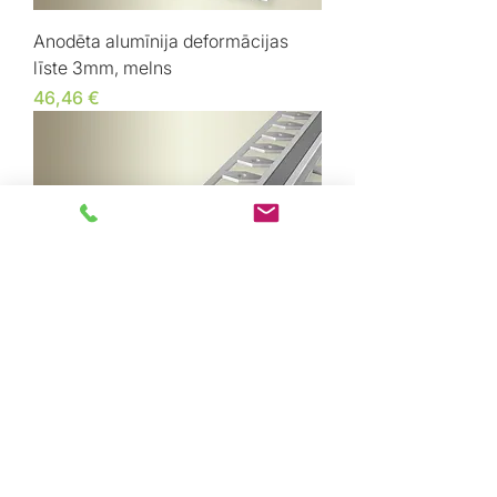
Anodēta alumīnija deformācijas
līste 3mm, melns
Cena
46,46 €
Anodēta alumīnija deformācijas
līste 3mm, sudrabs
Cena
46,46 €