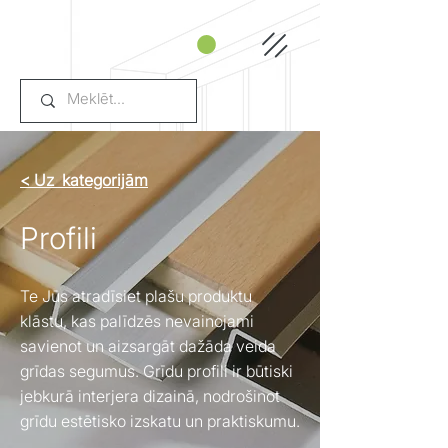
< Uz kategorijām
Profili
Te Jūs atradīsiet plašu produktu
klāstu, kas palīdzēs nevainojami
savienot un aizsargāt dažāda veida
grīdas segumus. Grīdu profili ir būtiski
jebkurā interjera dizainā, nodrošinot
grīdu estētisko izskatu un praktiskumu.