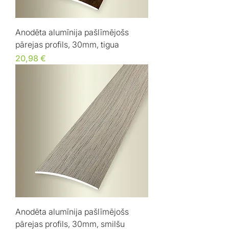
Anodēta alumīnija pašlīmējošs
pārejas profils, 30mm, tigua
Cena
20,98 €
Anodēta alumīnija pašlīmējošs
pārejas profils, 30mm, smilšu