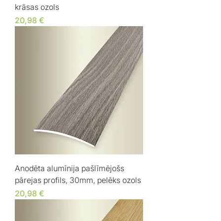
krāsas ozols
Cena
20,98 €
Anodēta alumīnija pašlīmējošs
pārejas profils, 30mm, pelēks ozols
Cena
20,98 €