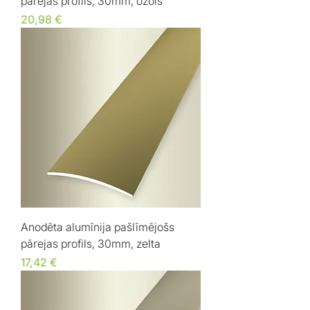
pārejas profils, 30mm, ozols
Cena
20,98 €
Anodēta alumīnija pašlīmējošs
pārejas profils, 30mm, zelta
Cena
17,42 €