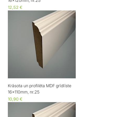
16x120mm, nr.25
Cena
12,52 €
Krāsota un profilēta MDF grīdlīste
16x110mm, nr.25
Cena
10,90 €