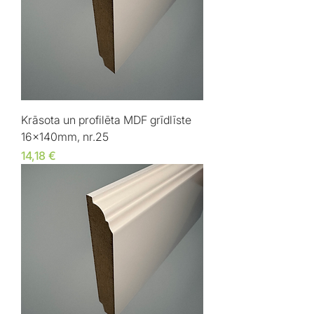
Krāsota un profilēta MDF grīdlīste
16x140mm, nr.25
Cena
14,18 €