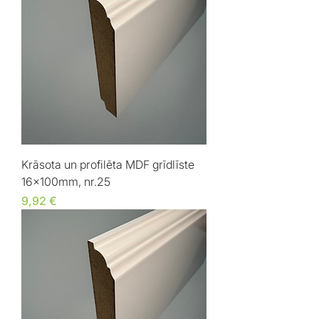
Krāsota un profilēta MDF grīdlīste
16x100mm, nr.25
Cena
9,92 €