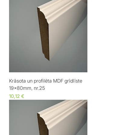
Krāsota un profilēta MDF grīdlīste
19x80mm, nr.25
Cena
10,12 €