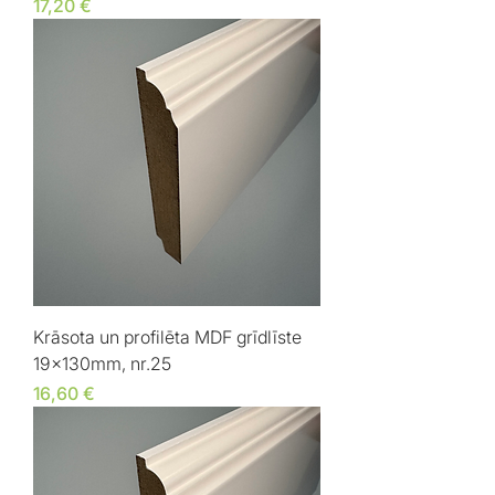
Cena
17,20 €
Krāsota un profilēta MDF grīdlīste
19x130mm, nr.25
Cena
16,60 €