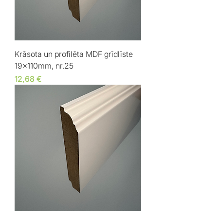
Krāsota un profilēta MDF grīdlīste
19x110mm, nr.25
Cena
12,68 €