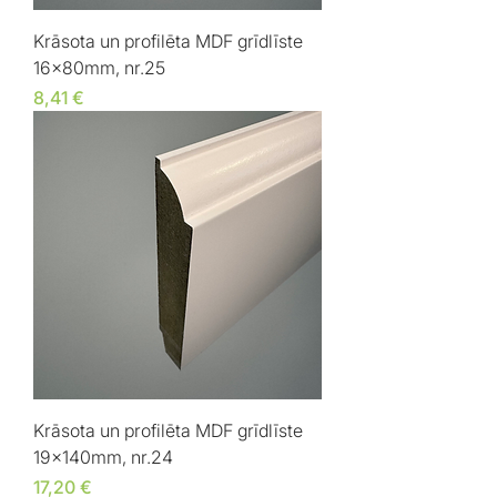
Krāsota un profilēta MDF grīdlīste
16x80mm, nr.25
Cena
8,41 €
Krāsota un profilēta MDF grīdlīste
19x140mm, nr.24
Cena
17,20 €