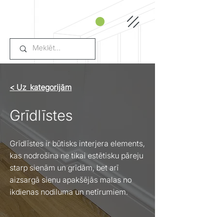
< Uz kategorijām
Grīdlīstes
Grīdlīstes ir būtisks interjera elements,
kas nodrošina ne tikai estētisku pāreju
starp sienām un grīdām, bet arī
aizsargā sienu apakšējās malas no
ikdienas nodiluma un netīrumiem.