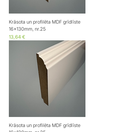
Krāsota un profilēta MDF grīdlīste
16x130mm, nr.25
Cena
13,64 €
Krāsota un profilēta MDF grīdlīste