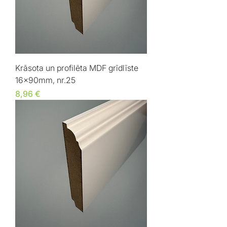
Krāsota un profilēta MDF grīdlīste
16x90mm, nr.25
Cena
8,96 €