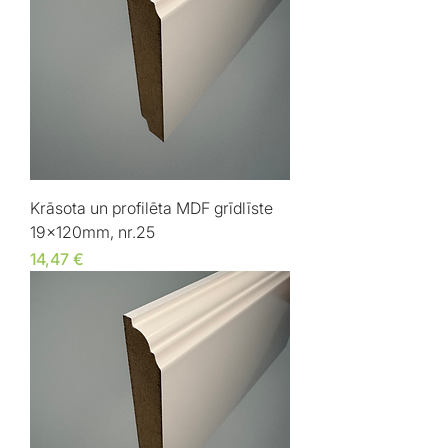
Krāsota un profilēta MDF grīdlīste
19x120mm, nr.25
Cena
14,47 €