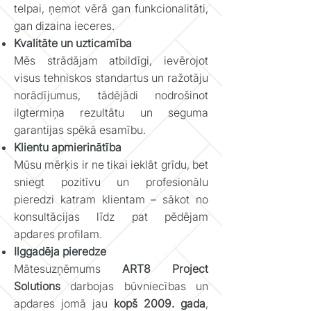
telpai, ņemot vērā gan funkcionalitāti,
gan dizaina ieceres.
Kvalitāte un uzticamība
Mēs strādājam atbildīgi, ievērojot
visus tehniskos standartus un ražotāju
norādījumus, tādējādi nodrošinot
ilgtermiņa rezultātu un seguma
garantijas spēkā esamību.
Klientu apmierinātība
Mūsu mērķis ir ne tikai ieklāt grīdu, bet
sniegt pozitīvu un profesionālu
pieredzi katram klientam – sākot no
konsultācijas līdz pat pēdējam
apdares profilam.
Ilggadēja pieredze
Mātesuzņēmums
ART8 Project
Solutions
darbojas būvniecības un
apdares jomā jau
kopš 2009. gada
,