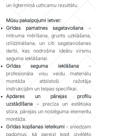
un ilgtermiņā uzticamu rezultātu.
Mūsu pakalpojumi ietver:
Grīdas pamatnes sagatavošana
–
mitruma mērīšana, grunts uzklāšana,
izlīdzināšana, un citi sagatavošanas
darbi, kas nodrošina ideālu virsmu
seguma ieklāšanai.
Grīdas seguma ieklāšana
–
profesionāla visu veidu materiālu
montāža atbilstoši ražotāja
instrukcijām un telpas specifikai.
Apdares un pārejas profilu
uzstādīšana
– precīza un estētiska
stūra, pārejas un noslēguma elementu
montāža.
Grīdas kopšanas ieteikumi
– sniedzam
padomus, kā pareizi kopt izvēlēto