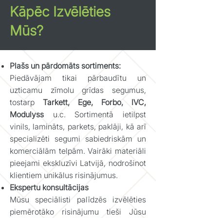
Kāpēc Izvēlēties
Mūs?
Plašs un pārdomāts sortiments:
Piedāvājam tikai pārbaudītu un
uzticamu zīmolu grīdas segumus,
tostarp
Tarkett, Ege, Forbo, IVC,
Modulyss
u
.c.
Sortimentā ietilpst
vinils, lamināts, parkets, paklāji, kā arī
specializēti segumi sabiedriskām un
komerciālām telpām. Vairāki materiāli
pieejami ekskluzīvi Latvijā, nodrošinot
klientiem unikālus risinājumus.
Ekspertu konsultācijas
Mūsu speciālisti palīdzēs izvēlēties
piemērotāko risinājumu tieši Jūsu