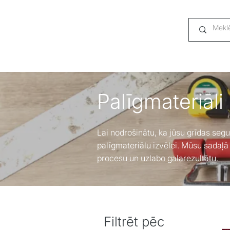
Palīgmateriāli
Lai nodrošinātu, ka jūsu grīdas segu
palīgmateriālu izvēlei. Mūsu sadaļā
procesu un uzlabo galarezultātu.
Filtrēt pēc