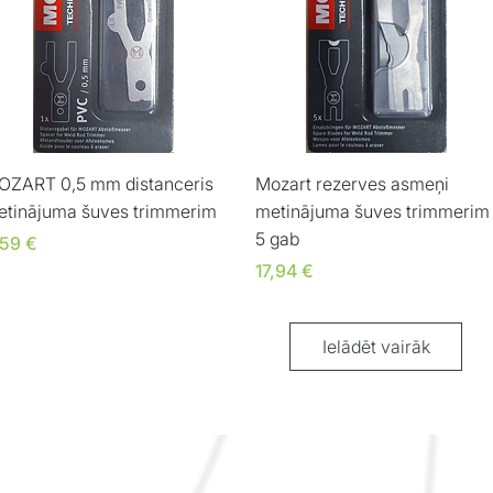
Ātrais skats
Ātrais skats
OZART 0,5 mm distanceris
Mozart rezerves asmeņi
etinājuma šuves trimmerim
metinājuma šuves trimmerim
5 gab
ena
,59 €
Cena
17,94 €
Ielādēt vairāk