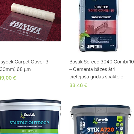
Ātrais skats
Ātrais skats
asydek Carpet Cover 3
Bostik Screed 3040 Combi 10
830mm) 68 μm
– Cementa bāzes ātri
cietējoša grīdas špaktele
ena
49,00 €
Cena
33,46 €