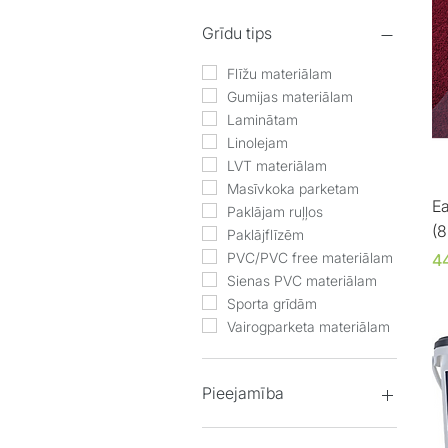
Grīdu tips
Flīžu materiālam
Gumijas materiālam
Laminātam
Linolejam
LVT materiālam
Masīvkoka parketam
E
Paklājam ruļļos
(
Paklājflīzēm
C
PVC/PVC free materiālam
4
Sienas PVC materiālam
Sporta grīdām
Vairogparketa materiālam
Pieejamība
Ir noliktavā