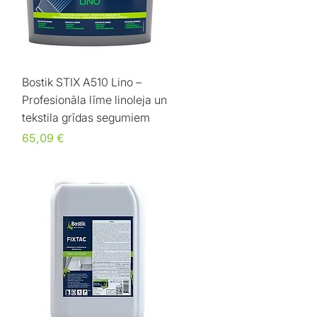
Ātrais skats
Bostik STIX A510 Lino –
Profesionāla līme linoleja un
tekstila grīdas segumiem
Cena
65,09 €