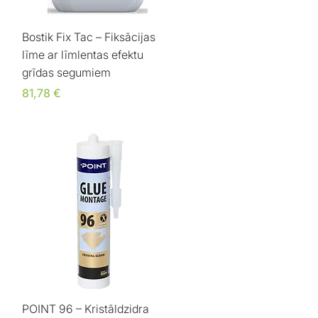
Ātrais skats
Bostik Fix Tac – Fiksācijas
līme ar līmlentas efektu
grīdas segumiem
Cena
81,78 €
Ātrais skats
POINT 96 – Kristāldzidra