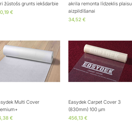
ri žūstošs grunts iekšdarbie
akrila remonta līdzeklis plaisu
aizpildīšanai
ena
0,19 €
Cena
34,52 €
Ātrais skats
Ātrais skats
sydek Multi Cover
Easydek Carpet Cover 3
remium+
(830mm) 100 μm
ena
Cena
6,38 €
456,13 €