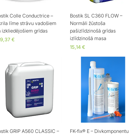
Ātrais skats
Ātrais skats
stik Colle Conductrice –
Bostik SL C360 FLOW –
rila līme strāvu vadošiem
Normāli žūstoša
 izkliedējošiem grīdas
pašizlīdzinošā grīdas
izlīdzinošā masa
ena
39,37 €
Cena
15,14 €
Ātrais skats
Ātrais skats
ostik GRIP A560 CLASSIC –
FK-fix® E – Divkomponentu