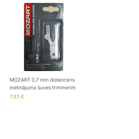
Ātrais skats
MOZART 0,7 mm distanceris
metinājuma šuves trimmerim
Cena
7,83 €