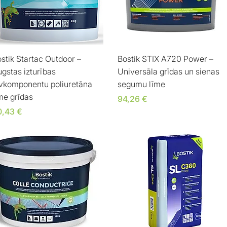
Ātrais skats
Ātrais skats
stik Startac Outdoor –
Bostik STIX A720 Power –
gstas izturības
Universāla grīdas un sienas
ivkomponentu poliuretāna
segumu līme
me grīdas
Cena
94,26 €
ena
0,43 €