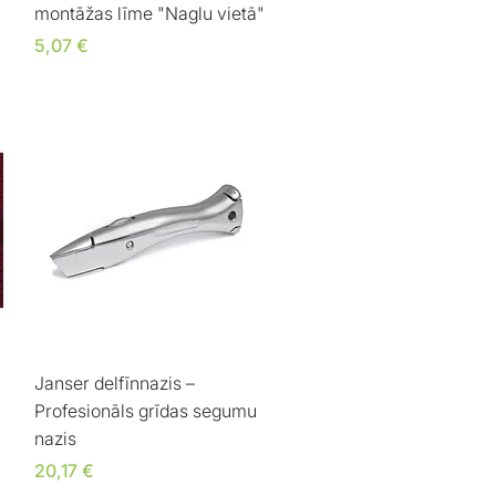
montāžas līme "Naglu vietā"
Cena
5,07 €
Ātrais skats
Janser delfīnnazis –
Profesionāls grīdas segumu
nazis
Cena
20,17 €