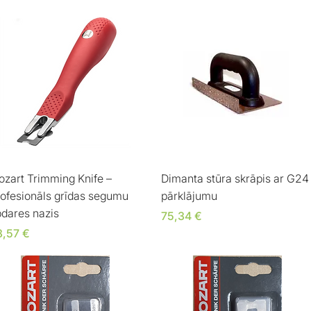
Ātrais skats
Ātrais skats
zart Trimming Knife –
Dimanta stūra skrāpis ar G24
ofesionāls grīdas segumu
pārklājumu
dares nazis
Cena
75,34 €
ena
8,57 €