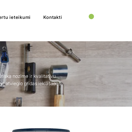
rtu ieteikumi
Kontakti
tiska nozīme ir kvalitatīvu
as atvieglo grīdas ieklāšanas