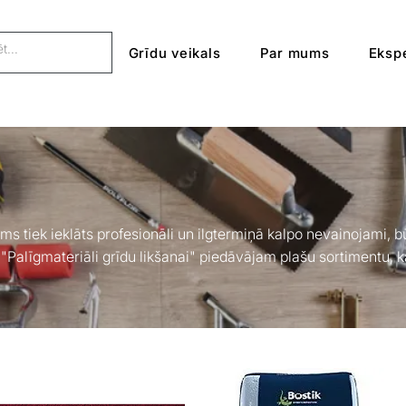
Grīdu veikals
Par mums
Ekspe
ms tiek ieklāts profesionāli un ilgtermiņā kalpo nevainojami, bū
 "Palīgmateriāli grīdu likšanai" piedāvājam plašu sortimentu, k