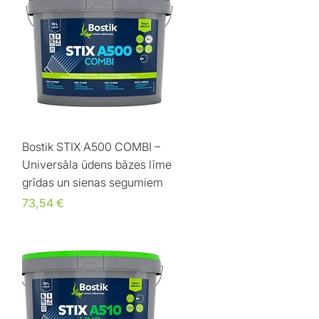
Ātrais skats
Bostik STIX A500 COMBI –
Universāla ūdens bāzes līme
grīdas un sienas segumiem
Cena
73,54 €