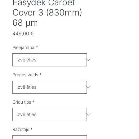
Easydek Carpet
Cover 3 (830mm)
68 μm
Cena
449,00 €
Pieejamība
*
Preces veids
*
Grīdu tips
*
Ražotājs
*