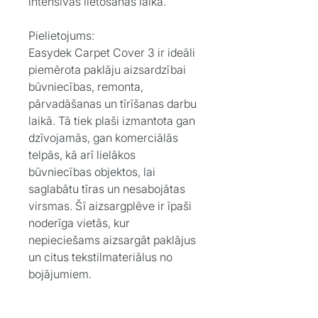
intensīvas lietošanas laikā.
Pielietojums:
Easydek Carpet Cover 3 ir ideāli
piemērota paklāju aizsardzībai
būvniecības, remonta,
pārvadāšanas un tīrīšanas darbu
laikā. Tā tiek plaši izmantota gan
dzīvojamās, gan komerciālās
telpās, kā arī lielākos
būvniecības objektos, lai
saglabātu tīras un nesabojātas
virsmas. Šī aizsargplēve ir īpaši
noderīga vietās, kur
nepieciešams aizsargāt paklājus
un citus tekstilmateriālus no
bojājumiem.