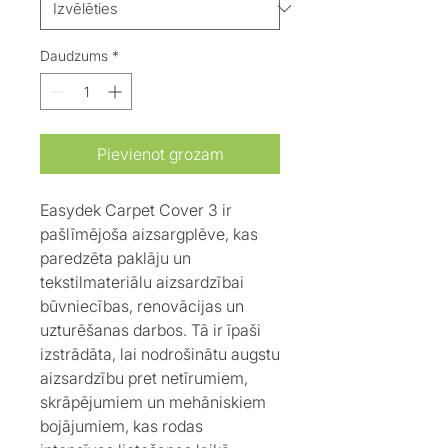
Daudzums
*
Pievienot grozam
Easydek Carpet Cover 3 ir
pašlīmējoša aizsargplēve, kas
paredzēta paklāju un
tekstilmateriālu aizsardzībai
būvniecības, renovācijas un
uzturēšanas darbos. Tā ir īpaši
izstrādāta, lai nodrošinātu augstu
aizsardzību pret netīrumiem,
skrāpējumiem un mehāniskiem
bojājumiem, kas rodas