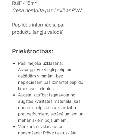
Rullī 415m²
Cena norādīta par 1 rulli ar PVN
Papildus informācija par
produktu (angļu valodā)
Priekšrocības:
Pašlīmējoša uzklāšana
:
Aizsargplēve viegli pielīp pie
dažādām virsmām, bez
nepieciešamības izmantot papildu
līmes vai līmlentes.
Augsta izturība
: Izgatavota no
augstas kvalitātes materiāla, kas
nodrošina ilgstošu aizsardzību
pret netīrumiem, skrāpējumiem un
mehāniskiem bojājumiem.
Vienkārša uzklāšana un
noņemšana
: Plēve tiek uzklāta