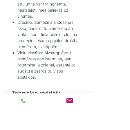
ātri, un tā var tikt noņemta,
neatstājot līmes paliekas uz
virsmas.
Drošība
: Samazina slīdēšanas
risku, padarot to piemērotu arī
vietās, kur ir liela cilvēku plūsma
un nepieciešama papildu drošība,
piemēram, uz kāpnēm.
Vielu elastība
: Aizsargplēve ir
piemērota gan īstermiņa, gan
ilgtermiņa lietošanai, garantējot
augstu aizsardzību visos
apstākļos.
Tehniskie rādītāji:
Platums
: 830mm
Biezums
: 68 μm
Platība: 415m²
Materiāls
: PVC plēve ar
pašlīmējošu slāni, kas nodrošina