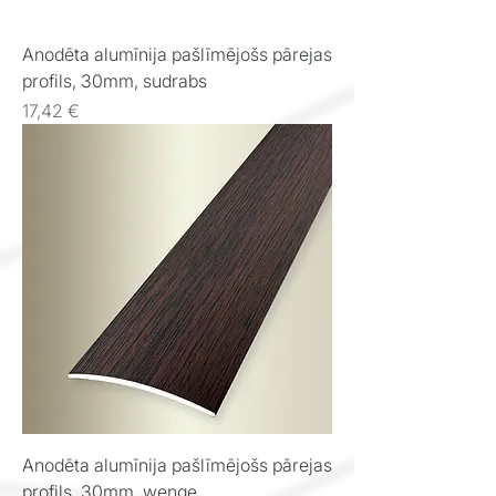
Anodēta alumīnija pašlīmējošs pārejas
profils, 30mm, sudrabs
Cena
17,42 €
Anodēta alumīnija pašlīmējošs pārejas
profils, 30mm, wenge