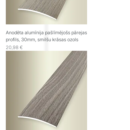
Anodēta alumīnija pašlīmējošs pārejas
profils, 30mm, smilšu krāsas ozols
Cena
20,98 €