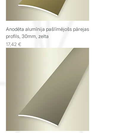
Anodēta alumīnija pašlīmējošs pārejas
profils, 30mm, zelta
Cena
17,42 €