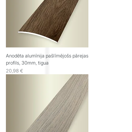
Anodēta alumīnija pašlīmējošs pārejas
profils, 30mm, tigua
Cena
20,98 €