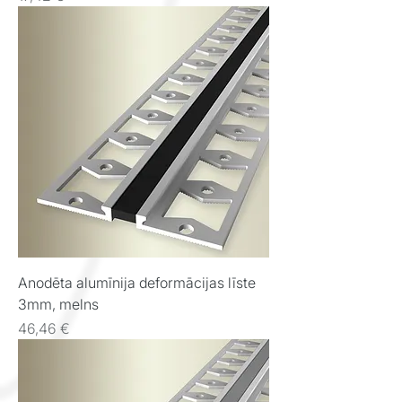
Anodēta alumīnija deformācijas līste
3mm, melns
Cena
46,46 €