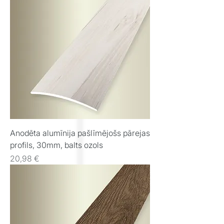
Anodēta alumīnija pašlīmējošs pārejas
profils, 30mm, balts ozols
Cena
20,98 €