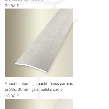
Cena
20,98 €
Anodēta alumīnija pašlīmējošs pārejas
profils, 30mm, gaiši pelēks ozols
Cena
20,98 €