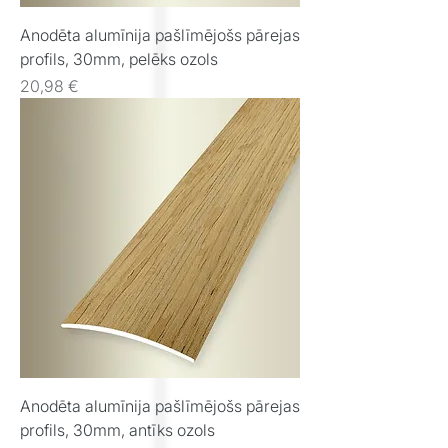
Anodēta alumīnija pašlīmējošs pārejas
profils, 30mm, pelēks ozols
Cena
20,98 €
Anodēta alumīnija pašlīmējošs pārejas
profils, 30mm, antīks ozols