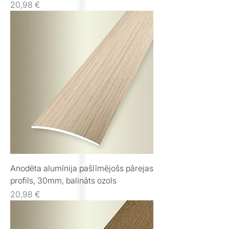
Cena
20,98 €
Anodēta alumīnija pašlīmējošs pārejas
profils, 30mm, balināts ozols
Cena
20,98 €