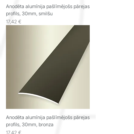
Anodēta alumīnija pašlīmējošs pārejas
profils, 30mm, smilšu
Cena
17,42 €
Anodēta alumīnija pašlīmējošs pārejas
profils, 30mm, bronza
Cena
17,42 €