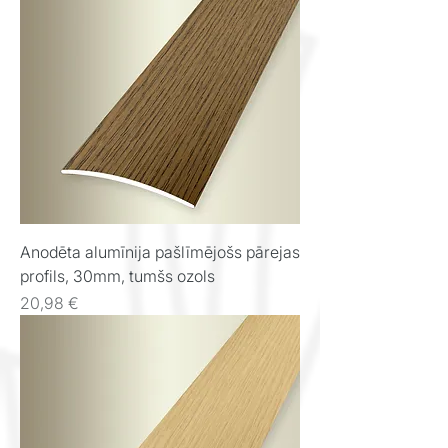
Anodēta alumīnija pašlīmējošs pārejas
profils, 30mm, tumšs ozols
Cena
20,98 €