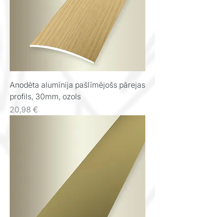
Anodēta alumīnija pašlīmējošs pārejas
profils, 30mm, ozols
Cena
20,98 €