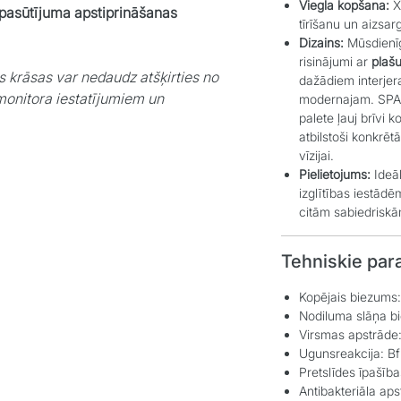
Viegla kopšana:
X
 pasūtījuma apstiprināšanas
tīrīšanu un aizsar
Dizains:
Mūsdienīg
risinājumi ar
plašu
s krāsas var nedaudz atšķirties no
dažādiem interjera
monitora iestatījumiem un
modernajam. SPAR
palete ļauj brīvi
atbilstoši konkrēt
vīzijai.
Pielietojums:
Ideā
izglītības iestād
citām sabiedrisk
Tehniskie par
Kopējais biezums
Nodiluma slāņa 
Virsmas apstrāde
Ugunsreakcija: Bf
Pretslīdes īpašība
Antibakteriāla aps