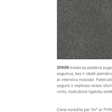
SPARK
kolekcija piedāvā augst
segumus, kas ir ideāli piemēr
ar intensīvu noslodzi.
Pateicot
segumi ir septiņas reizes iztu
vinils, nodrošinot ilgstošu est
Cena norādīta par 1m² ar PVN