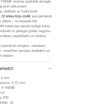
-TREME virsmas apstrāde atvieglo
gā pret netīrumiem
i, estētiski un funkcionāli
 22 krāsu toņu izvēli
, kas piemēroti
 stiliem – no klasiskā līdz
K kolekcijas daudzveidīgā krāsu
 kombinēt un pielāgot grīdas segumu
ās telpas vajadzībām un dizaina
li piemērots birojiem, veikaliem,
ēm, veselības aprūpes iestādēm un
ām telpām
ametri:
: 2 mm
biezums: 0,70 mm
: X-TREME
l-s1
s: R10
trāde: Jā