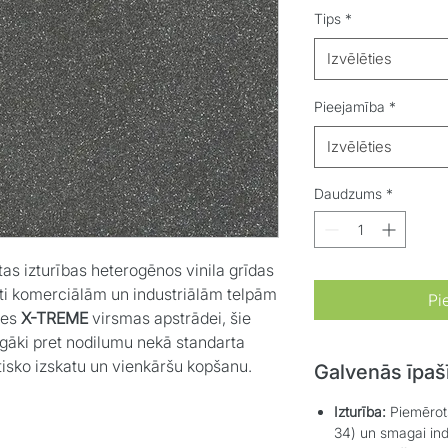
Tips
*
Izvēlēties
Pieejamība
*
Izvēlēties
Daudzums
*
as izturības heterogēnos vinila grīdas
oti komerciālām un industriālām telpām
Pi
ies
X-TREME
virsmas apstrādei, šie
rīgāki pret nodilumu nekā standarta
ētisko izskatu un vienkāršu kopšanu.
Galvenās īpaš
Izturība:
Piemērots
34) un smagai indu