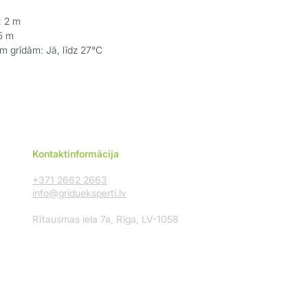
²
: 2 m
5 m
ām grīdām: Jā, līdz 27°C
Kontaktinformācija
+371 2662 2663
info@gridueksperti.lv
Rītausmas iela 7a, Rīga, LV-1058