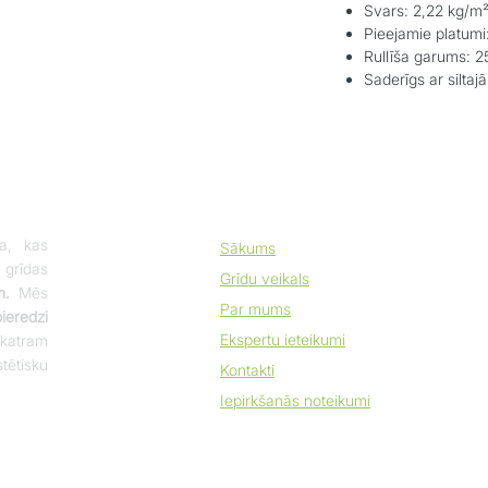
Svars: 2,22 kg/m
Pieejamie platumi
Rullīša garums: 2
Saderīgs ar siltaj
a, kas
Sākums
 grīdas
Grīdu veikals
m.
Mēs
Par mums
eredzi
Ekspertu ieteikumi
katram
tētisku
Kontakti
Iepirkšanās noteikumi