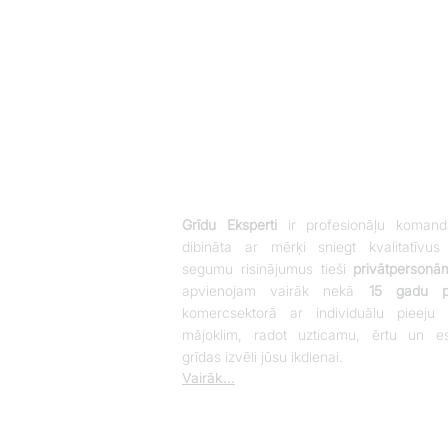
Grīdu Eksperti
ir profesionāļu komand
dibināta ar mērķi sniegt kvalitatīvus
segumu risinājumus tieši
privātpersonā
apvienojam vairāk nekā
15 gadu pi
komercsektorā ar individuālu pieeju 
mājoklim, radot uzticamu, ērtu un es
grīdas izvēli jūsu ikdienai.
Vairāk...