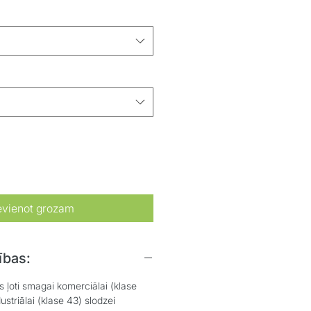
evienot grozam
ības:
 ļoti smagai komerciālai (klase
striālai (klase 43) slodzei