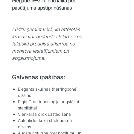
Piegāde 15–21 dienu laikā pēc
pasūtījuma apstiprināšanas
Lūdzu ņemiet vērā, ka attēlotās
krāsas var nedaudz atšķirties no
faktiskā produkta atkarībā no
monitora iestatījumiem un
apgaismojuma.
Galvenās īpašības:
Elegants skujiņas (herringbone)
dizains
Rigid Core tehnoloģija augstākai
stabilitātei
Vienkārša click uzstādīšana
Autentiska koka struktūra un
dizains
Augsta noturība pret nodilumu un