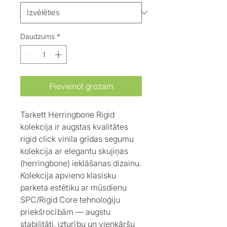
Daudzums
*
Pievienot grozam
Tarkett Herringbone Rigid
kolekcija ir augstas kvalitātes
rigid click vinila grīdas segumu
kolekcija ar elegantu skujiņas
(herringbone) ieklāšanas dizainu.
Kolekcija apvieno klasisku
parketa estētiku ar mūsdienu
SPC/Rigid Core tehnoloģiju
priekšrocībām — augstu
stabilitāti, izturību un vienkāršu