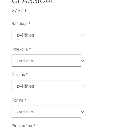
CLASSICAL
Cena
27,30 €
Ražotājs
*
Kolekcija
*
Dizains
*
Forma
*
Pieejamība
*