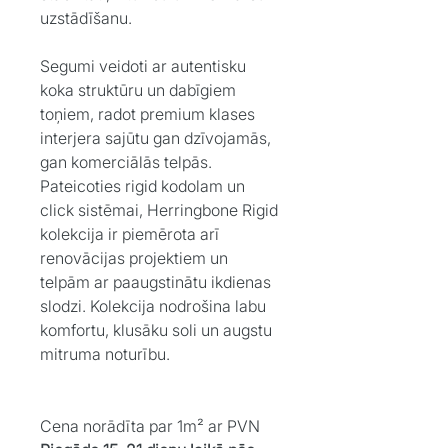
uzstādīšanu.
Segumi veidoti ar autentisku
koka struktūru un dabīgiem
toņiem, radot premium klases
interjera sajūtu gan dzīvojamās,
gan komerciālās telpās.
Pateicoties rigid kodolam un
click sistēmai, Herringbone Rigid
kolekcija ir piemērota arī
renovācijas projektiem un
telpām ar paaugstinātu ikdienas
slodzi. Kolekcija nodrošina labu
komfortu, klusāku soli un augstu
mitruma noturību.
Cena norādīta par 1m² ar PVN