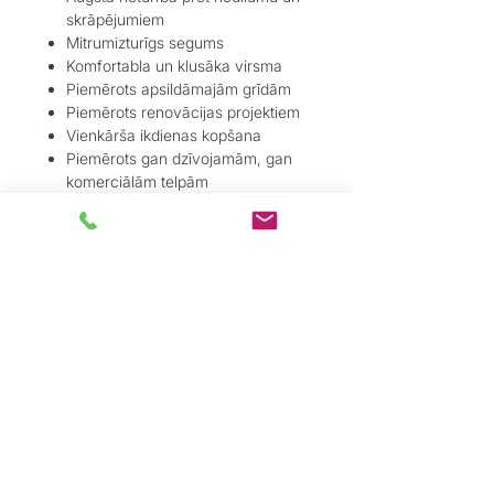
skrāpējumiem
Mitrumizturīgs segums
Komfortabla un klusāka virsma
Piemērots apsildāmajām grīdām
Piemērots renovācijas projektiem
Vienkārša ikdienas kopšana
Piemērots gan dzīvojamām, gan
komerciālām telpām
Tehniskie parametri:
Konstrukcija: SPC / rigid core
Uzstādīšana: click sistēma
Ieklāšanas veids: skujiņas raksts
Piemērots apsildāmajām grīdām
Mitrumizturīgs segums
Augsta dimensiju stabilitāte
Integrēts akustiskais komforts
Piemērots intensīvai ikdienas
lietošanai