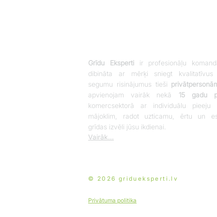
Grīdu Eksperti
ir profesionāļu komand
dibināta ar mērķi sniegt kvalitatīvus
segumu risinājumus tieši
privātpersonā
apvienojam vairāk nekā
15 gadu pi
komercsektorā ar individuālu pieeju 
mājoklim, radot uzticamu, ērtu un es
grīdas izvēli jūsu ikdienai.
Vairāk...
© 2026 gridueksperti.lv
Privātuma politika