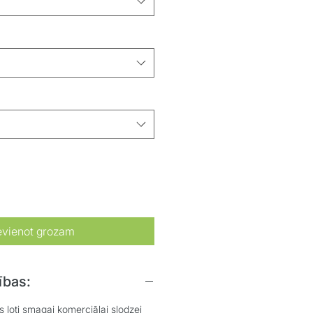
evienot grozam
ības:
 ļoti smagai komerciālai slodzei