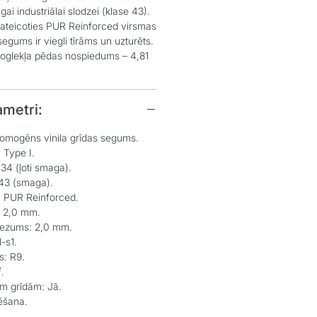
ai industriālai slodzei (klase 43).
ateicoties PUR Reinforced virsmas
segums ir viegli tīrāms un uzturēts.
glekļa pēdas nospiedums – 4,81
ametri:
mogēns vinila grīdas segums.
:
Type I.
34 (ļoti smaga).
43 (smaga).
:
PUR Reinforced.
2,0 mm.
iezums:
2,0 mm.
-s1.
s:
R9.
.
ām grīdām:
Jā.
ēšana.