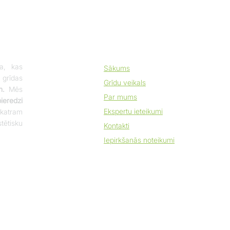
a, kas
Sākums
 grīdas
Grīdu veikals
m.
Mēs
Par mums
eredzi
Ekspertu ieteikumi
katram
tētisku
Kontakti
Iepirkšanās noteikumi