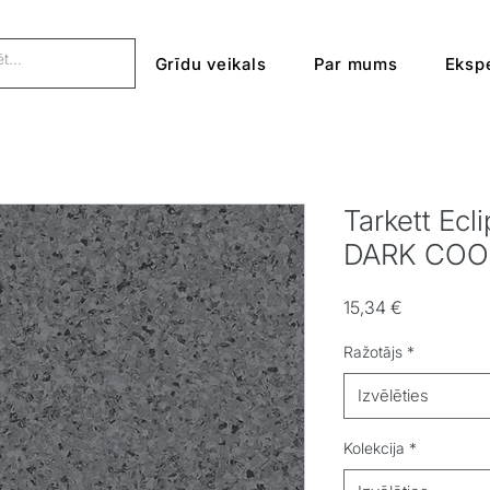
Grīdu veikals
Par mums
Ekspe
Tarkett Ec
DARK COO
Cena
15,34 €
Ražotājs
*
Izvēlēties
Kolekcija
*