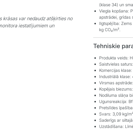
(klase 34) un smag
Viegla kopšana:
P
apstrādei, grīdas 
s krāsas var nedaudz atšķirties no
Ilgtspējība:
Zems o
monitora iestatījumiem un
kg CO₂/m².
Tehniskie par
Produkta veids:
Ho
Saistvielas saturs
Komercijas klase:
Industriālā klase:
Virsmas apstrāde
Kopējais biezums:
Nodiluma slāņa b
Ugunsreakcija:
Bfl
Pretslīdes īpašība
Svars:
3,09 kg/m²
Saderīgs ar siltaj
Uzstādīšana:
Līm