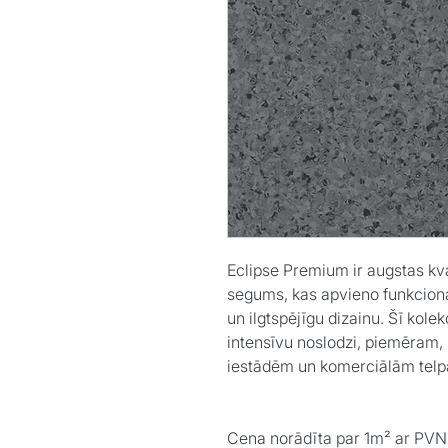
Eclipse Premium
ir augstas kv
segums, kas apvieno funkciona
un ilgtspējīgu dizainu. Šī kolek
intensīvu noslodzi, piemēram, 
iestādēm un komerciālām telp
Cena norādīta par 1m² ar PVN