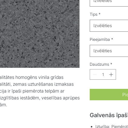
Izvēlēties
Tips
*
Izvēlēties
Pieejamība
*
Izvēlēties
Daudzums
*
alitātes homogēns vinila grīdas
litāti, zemas uzturēšanas izmaksas
cija ir īpaši piemērota telpām ar
Pi
izglītības iestādēm, veselības aprūpes
ām.​
Galvenās īpaš
Izturība:
Piemērots