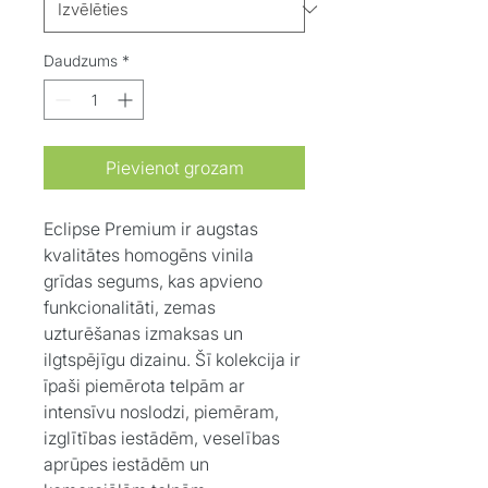
Daudzums
*
Pievienot grozam
Eclipse Premium
ir augstas
kvalitātes homogēns vinila
grīdas segums, kas apvieno
funkcionalitāti, zemas
uzturēšanas izmaksas un
ilgtspējīgu dizainu. Šī kolekcija ir
īpaši piemērota telpām ar
intensīvu noslodzi, piemēram,
izglītības iestādēm, veselības
aprūpes iestādēm un