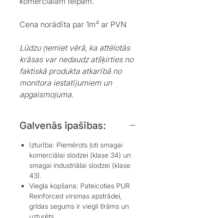
komerciālām telpām.​
Cena norādīta par 1m² ar PVN
Lūdzu ņemiet vērā, ka attēlotās
krāsas var nedaudz atšķirties no
faktiskā produkta atkarībā no
monitora iestatījumiem un
apgaismojuma.
Galvenās īpašības:
Izturība:
Piemērots ļoti smagai
komerciālai slodzei (klase 34) un
smagai industriālai slodzei (klase
43).
Viegla kopšana:
Pateicoties PUR
Reinforced virsmas apstrādei,
grīdas segums ir viegli tīrāms un
uzturēts.