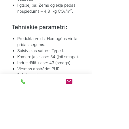
Ilgtspējība:
Zems oglekļa pēdas
nospiedums – 4,81 kg CO₂/m².
Tehniskie parametri:
Produkta veids:
Homogēns vinila
grīdas segums.
Saistvielas saturs:
Type I.
Komercijas klase:
34 (ļoti smaga).
Industriālā klase:
43 (smaga).
Virsmas apstrāde:
PUR
Reinforced.
Kopējais biezums:
2,0 mm.
Nodiluma slāņa biezums:
2,0 mm.
Ugunsreakcija:
Bfl-s1.
Pretslīdes īpašības:
R9.
Svars:
3,09 kg/m².
Saderīgs ar siltajām grīdām:
Jā.
Uzstādīšana:
Līmēšana.