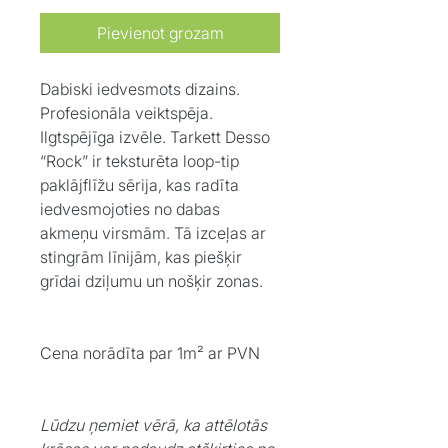
Pievienot grozam
Dabiski iedvesmots dizains.
Profesionāla veiktspēja.
Ilgtspējīga izvēle. Tarkett Desso
“Rock” ir teksturēta loop-tip
paklājflīžu sērija, kas radīta
iedvesmojoties no dabas
akmeņu virsmām. Tā izceļas ar
stingrām līnijām, kas piešķir
grīdai dziļumu un nošķir zonas.
Cena norādīta par 1m² ar PVN
Lūdzu ņemiet vērā, ka attēlotās