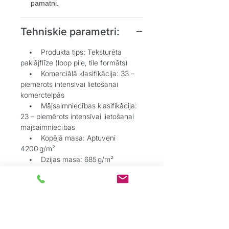
pamatni.
Tehniskie parametri:
• Produkta tips: Teksturēta
paklājflīze (loop pile, tile formāts)
• Komerciālā klasifikācija: 33 –
piemērots intensīvai lietošanai
komerctelpās
• Mājsaimniecības klasifikācija:
23 – piemērots intensīvai lietošanai
mājsaimniecībās
• Kopējā masa: Aptuveni
4200 g/m²
• Dzijas masa: 685 g/m²
• Mērogs: Flīze 50 × 50 cm
• Uzstādīšanas virziens: Jaukts
vai noteikts virziens atkarībā no
dizaina efekta (režģis, ķieģeļveida
u.c.)
• Oglekļa pēdas nospiedums: