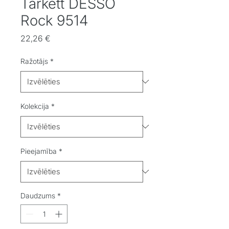
Tarkett DESSO
Rock 9514
Cena
22,26 €
Ražotājs
*
Kolekcija
*
Pieejamība
*
Daudzums
*