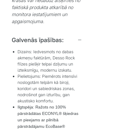
krāsas var nedaudz atšķirties no
faktiskā produkta atkarībā no
monitora iestatījumiem un
apgaismojuma.
Galvenās īpašības:
Dizains: Iedvesmots no dabas
akmeņu faktūrām, Desso Rock
flīzes piešķir telpai dziļumu un
izteiksmīgu, modernu izskatu.
Pielietojums: Piemērots intensīvi
noslogotām telpām kā biroji,
koridori un sabiedriskas zonas,
nodrošinot gan izturību, gan
akustisko komfortu.
Ilgtspēja: Ražots no 100%
pārstrādātas ECONYL® šķiedras
un pieejams ar pilnībā
pārstrādājamu EcoBase®