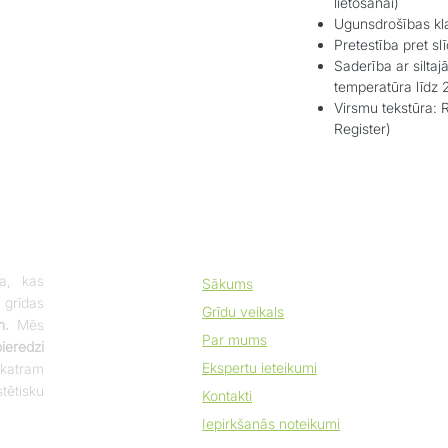
lietošanai)
Ugunsdrošības kla
Pretestība pret s
Saderība ar silta
temperatūra līdz 
Virsmu tekstūra: R
Register)
a, kas
Sākums
 grīdas
Grīdu veikals
m.
Mēs
Par mums
eredzi
Ekspertu ieteikumi
katram
tētisku
Kontakti
Iepirkšanās noteikumi