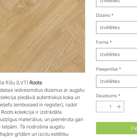
Izvēlēties
Dizains
*
Izvēlēties
Forma
*
Izvēlēties
Pieejamība
*
Izvēlēties
la flīžu (LVT)
Roots
dabas iedvesmotus dizainus ar augstu
Daudzums
*
 kolekcija piedāvā autentiskus koka un
eljefu (embossed in register), radot
 Roots kolekcija ir izstrādāta
draudzīgus materiālus, un piemērota gan
telpām. Tā nodrošina augstu
Pi
ltajām grīdām un izcilu estētiku