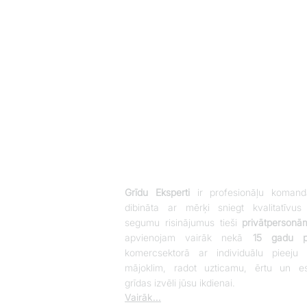
Grīdu Eksperti
ir profesionāļu komand
dibināta ar mērķi sniegt kvalitatīvus
segumu risinājumus tieši
privātpersonā
apvienojam vairāk nekā
15 gadu pi
komercsektorā ar individuālu pieeju 
mājoklim, radot uzticamu, ērtu un es
grīdas izvēli jūsu ikdienai.
Vairāk...