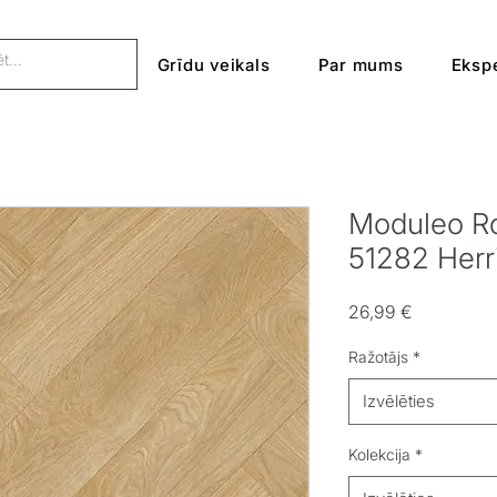
Grīdu veikals
Par mums
Ekspe
Moduleo Ro
51282 Her
Cena
26,99 €
Ražotājs
*
Izvēlēties
Kolekcija
*