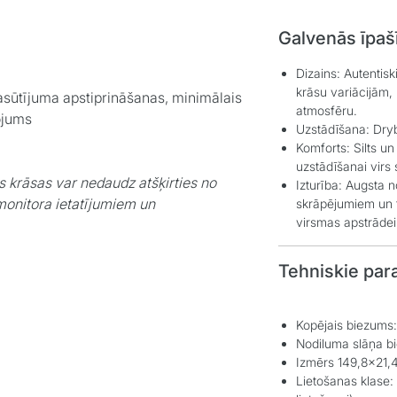
Galvenās īpaš
Dizains:
Autentiski
krāsu variācijām, 
asūtījuma apstiprināšanas, minimālais
atmosfēru.
ojums
Uzstādīšana:
Dryb
Komforts:
Silts un
uzstādīšanai virs
s krāsas var nedaudz atšķirties no
Izturība:
Augsta no
monitora ietatījumiem un
skrāpējumiem un t
virsmas apstrādei.
Tehniskie par
Kopējais biezums
Nodiluma slāņa b
Izmērs 149,8x21,
Lietošanas klase: