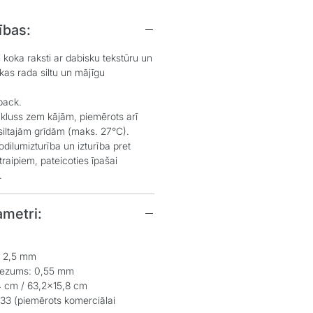
ības:
 koka raksti ar dabisku tekstūru un
kas rada siltu un mājīgu
ack.
 kluss zem kājām, piemērots arī
 siltajām grīdām (maks. 27°C).
dilumizturība un izturība pret
raipiem, pateicoties īpašai
​
ametri:
: 2,5 mm
iezums: 0,55 mm
4 cm / 63,2x15,8 cm
 33 (piemērots komerciālai