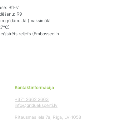
se: Bfl-s1
līdēšanu: R9
jām grīdām: Jā (maksimālā
27°C)
eģistrēts reljefs (Embossed in
Kontaktinformācija
+371 2662 2663
info@gridueksperti.lv
Rītausmas iela 7a, Rīga, LV-1058