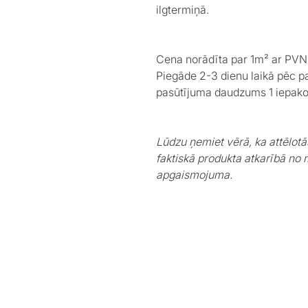
ilgtermiņā.
Cena norādīta par 1m² ar PVN
Piegāde 2-3 dienu laikā pēc p
pasūtījuma daudzums 1 iepak
Lūdzu ņemiet vērā, ka attēlotā
faktiskā produkta atkarībā no 
apgaismojuma.