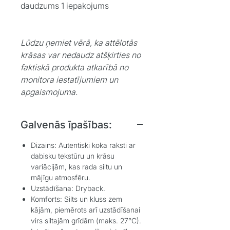
daudzums 1 iepakojums
Lūdzu ņemiet vērā, ka attēlotās
krāsas var nedaudz atšķirties no
faktiskā produkta atkarībā no
monitora iestatījumiem un
apgaismojuma.
Galvenās īpašības:
Dizains:
Autentiski koka raksti ar
dabisku tekstūru un krāsu
variācijām, kas rada siltu un
mājīgu atmosfēru.
Uzstādīšana:
Dryback.
Komforts:
Silts un kluss zem
kājām, piemērots arī uzstādīšanai
virs siltajām grīdām (maks. 27°C).