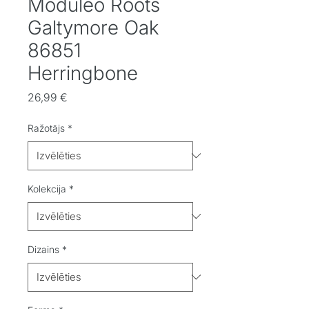
Moduleo Roots
Galtymore Oak
86851
Herringbone
Cena
26,99 €
Ražotājs
*
Kolekcija
*
Dizains
*