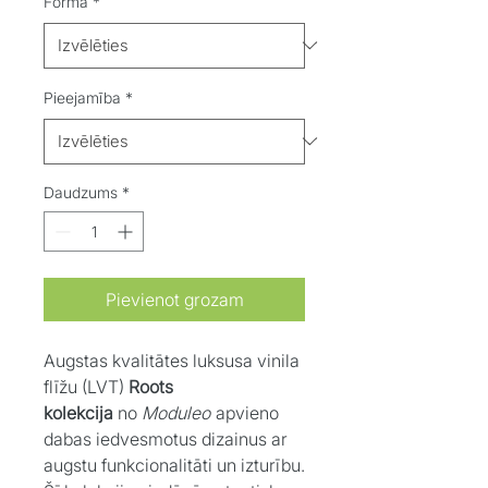
Forma
*
Pieejamība
*
Daudzums
*
Pievienot grozam
Augstas kvalitātes luksusa vinila
flīžu (LVT)
Roots
kolekcija
no
Moduleo
apvieno
dabas iedvesmotus dizainus ar
augstu funkcionalitāti un izturību.