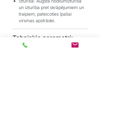
Izturība:
Augsta nodilumizturība
un izturība pret skrāpējumiem un
traipiem, pateicoties īpašai
virsmas apstrādei.​
Tehniskie parametri:
Kopējais biezums: 2,50 mm
Nodiluma slāņa biezums: 0,55 mm
149,8x21,4 cm / 63,2x15,8 cm
Lietošanas klase: 33 (piemērots
intensīvai komerciālai lietošanai)
Ugunsdrošības klase: Bfl-s1
Pretestība pret slīdēšanu: R10
Saderība ar siltajām grīdām: Jā
(maksimālā temperatūra līdz
27°C)
Virsmu tekstūra: Reģistrēts reljefs
(Embossed in Register)