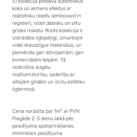
Šī kolekcija piedāvā autentiskus
koka un akmens efektus ar
reālistisku reljefu (embossed in
register), radot dabisku un siltu
grīdas izskatu. Roots kolekcija ir
izstrādāta ilgtspējīgi, izmantojot
videi draudzīgus materiālus, un
piemērota gan dzīvojamām, gan
komerciālām telpām. Tā
nodrošina augstu
nodilumizturību, saderību ar
siltajām grīdām un izcilu estētiku
ilgtermiņā.
Cena norādīta par 1m² ar PVN
Piegāde 2-3 dienu laikā pēc
pasūtījuma apstiprināšanas,
minimālais pasūtījuma