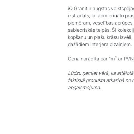
iQ Granit
ir augstas veiktspēj
izstrādāts, lai apmierinātu pra
piemēram, veselības aprūpes ie
sabiedriskās telpās. Šī kolekci
kopšanu un plašu krāsu izvēli,
dažādiem interjera dizainiem.​
Cena norādīta par 1m² ar PVN
Lūdzu ņemiet vērā, ka attēlotā
faktiskā produkta atkarībā no 
apgaismojuma.