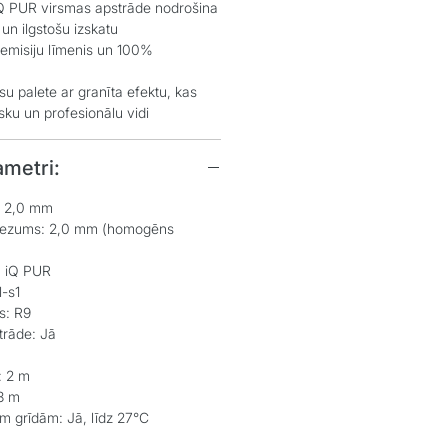
Q PUR virsmas apstrāde nodrošina
 un ilgstošu izskatu
misiju līmenis un 100%
u palete ar granīta efektu, kas
sku un profesionālu vidi​
ametri:
2,0 mm
iezums:
2,0 mm (homogēns
:
iQ PUR
l-s1
s:
R9
trāde:
Jā
:
2 m
3 m
ām grīdām:
Jā, līdz 27°C​