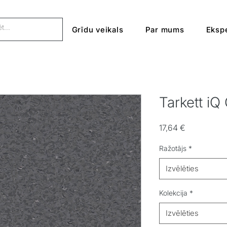
Grīdu veikals
Par mums
Ekspe
Tarkett iQ
Cena
17,64 €
Ražotājs
*
Izvēlēties
Kolekcija
*
Izvēlēties