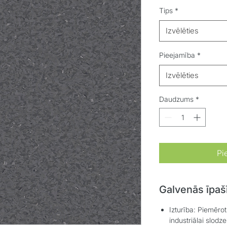
Tips
*
Izvēlēties
Pieejamība
*
Izvēlēties
Daudzums
*
Pi
Galvenās īpaš
Izturība:
Piemērots
industriālai slodz