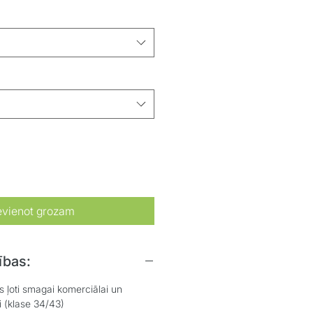
evienot grozam
ības:
 ļoti smagai komerciālai un
ei (klase 34/43)