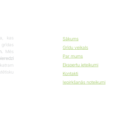
a, kas
Sākums
 grīdas
Grīdu veikals
m.
Mēs
Par mums
eredzi
Ekspertu ieteikumi
katram
tētisku
Kontakti
Iepirkšanās noteikumi