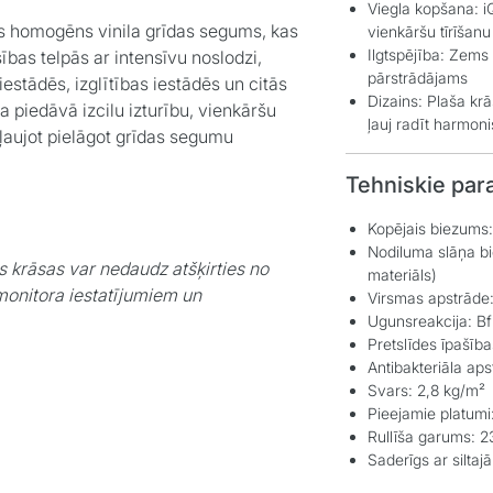
Viegla kopšana:
i
as homogēns vinila grīdas segums, kas
vienkāršu tīrīšanu
Ilgtspējība:
Zems e
sības telpās ar intensīvu noslodzi,
pārstrādājams
stādēs, izglītības iestādēs un citās
Dizains:
Plaša krās
ja piedāvā izcilu izturību, vienkāršu
ļauj radīt harmoni
 ļaujot pielāgot grīdas segumu
Tehniskie par
Kopējais biezums:
Nodiluma slāņa b
s krāsas var nedaudz atšķirties no
materiāls)
monitora iestatījumiem un
Virsmas apstrāde
Ugunsreakcija:
Bf
Pretslīdes īpašība
Antibakteriāla aps
Svars:
2,8 kg/m²
Pieejamie platumi
Rullīša garums:
2
Saderīgs ar siltaj