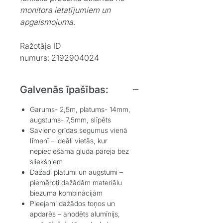
monitora ietatījumiem un
apgaismojuma.
Ražotāja ID
numurs: 2192904024
Galvenās īpašības:
Garums- 2,5m, platums- 14mm,
augstums- 7,5mm, slīpēts
Savieno grīdas segumus vienā
līmenī – ideāli vietās, kur
nepieciešama gluda pāreja bez
sliekšņiem
Dažādi platumi un augstumi –
piemēroti dažādām materiālu
biezuma kombinācijām
Pieejami dažādos toņos un
apdarēs – anodēts alumīnijs,