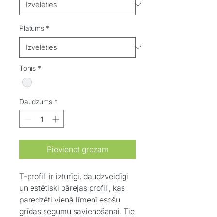
Platums
*
Tonis
*
Daudzums
*
Pievienot grozam
T-profili ir izturīgi, daudzveidīgi
un estētiski pārejas profili, kas
paredzēti vienā līmenī esošu
grīdas segumu savienošanai. Tie