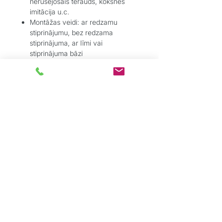
nerūsējošais tērauds, koksnes
imitācija u.c.
Montāžas veidi: ar redzamu
stiprinājumu, bez redzama
stiprinājuma, ar līmi vai
stiprinājuma bāzi
Piemēroti sabiedriskām un
privātām telpām – augsta
nodilumizturība un stabilitāte
Pielietojums:
Parkets – lamināts – vinils – flīzes
– linolejs
Pārejām durvju ailēs, koridoros,
zonu savienojumos
Ja nepieciešams estētisks un
tehniski funkcionāls risinājums bez
pacēluma