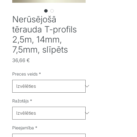
Nerūsējošā
tērauda T-profils
2,5m, 14mm,
7,5mm, slīpēts
Cena
36,66 €
Preces veids
*
Ražotājs
*
Pieejamība
*