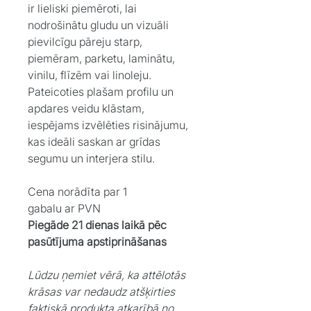
ir lieliski piemēroti, lai
nodrošinātu gludu un vizuāli
pievilcīgu pāreju starp,
piemēram, parketu, laminātu,
vinilu, flīzēm vai linoleju.
Pateicoties plašam profilu un
apdares veidu klāstam,
iespējams izvēlēties risinājumu,
kas ideāli saskan ar grīdas
segumu un interjera stilu.
Cena norādīta par 1
gabalu ar PVN
Piegāde 21 dienas laikā pēc
pasūtījuma apstiprināšanas
Lūdzu ņemiet vērā, ka attēlotās
krāsas var nedaudz atšķirties
faktiskā produkta atkarībā no