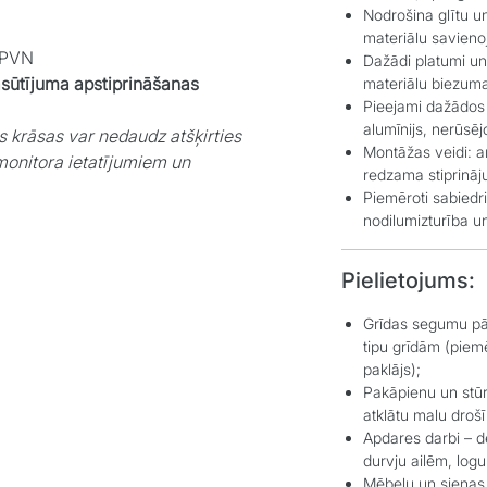
Nodrošina glītu u
materiālu savien
r PVN
Dažādi platumi u
asūtījuma apstiprināšanas
materiālu biezum
Pieejami dažādos
alumīnijs, nerūsēj
s krāsas var nedaudz atšķirties
Montāžas veidi: a
monitora ietatījumiem un
redzama stiprināju
Piemēroti sabiedr
nodilumizturība un
Pielietojums:
Grīdas segumu pā
tipu grīdām (piemē
paklājs);
Pakāpienu un stūr
atklātu malu drošī
Apdares darbi – de
durvju ailēm, log
Mēbeļu un sienas