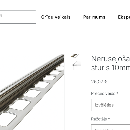
Grīdu veikals
Par mums
Ekspe
Nerūsējošā 
stūris 10mm
Cena
25,07 €
Preces veids
*
Izvēlēties
Ražotājs
*