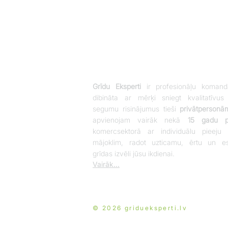
Grīdu Eksperti
ir profesionāļu komand
dibināta ar mērķi sniegt kvalitatīvus
segumu risinājumus tieši
privātpersonā
apvienojam vairāk nekā
15 gadu pi
komercsektorā ar individuālu pieeju 
mājoklim, radot uzticamu, ērtu un es
grīdas izvēli jūsu ikdienai.
Vairāk...
© 2026 gridueksperti.lv