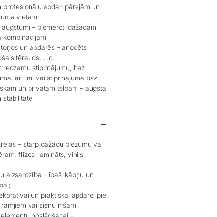
n profesionālu apdari pārejām un
ojuma vietām
n augstumi – piemēroti dažādām
a kombinācijām
 toņos un apdarēs – anodēts
ošais tērauds, u.c.
r redzamu stiprinājumu, bez
ma, ar līmi vai stiprinājuma bāzi
iskām un privātām telpām – augsta
 stabilitāte
rejas – starp dažādu biezumu vai
ram, flīzes–lamināts, vinils–
u aizsardzība – īpaši kāpņu un
bai;
koratīvai un praktiskai apdarei pie
u rāmjiem vai sienu nišām;
 elementu noslēgšanai –