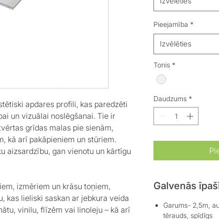
Izvēlēties
Pieejamība
*
Izvēlēties
Tonis
*
Daudzums
*
 estētiski apdares profili, kas paredzēti
i un vizuālai noslēgšanai. Tie ir
 atvērtas grīdas malas pie sienām,
m, kā arī pakāpieniem un stūriem.
Pi
u aizsardzību, gan vienotu un kārtīgu
Galvenās īpaš
iem, izmēriem un krāsu toņiem,
, kas lieliski saskan ar jebkura veida
Garums- 2,5m, au
u, vinilu, flīzēm vai linoleju – kā arī
tērauds, spīdīgs