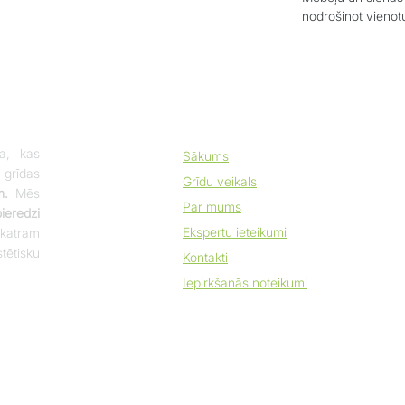
nodrošinot vienotu
a, kas
Sākums
 grīdas
Grīdu veikals
m.
Mēs
Par mums
eredzi
Ekspertu ieteikumi
katram
tētisku
Kontakti
Iepirkšanās noteikumi