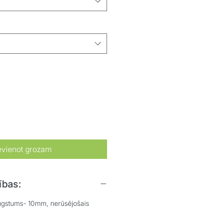
evienot grozam
ības:
gstums- 10mm, nerūsējošais