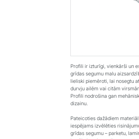
Profili ir izturīgi, vienkārši un
grīdas segumu malu aizsardzība
lieliski piemēroti, lai nosegtu
durvju ailēm vai citām virsmā
Profili nodrošina gan mehānisk
dizainu.
Pateicoties dažādiem materiāl
iespējams izvēlēties risinājumu
grīdas segumu – parketu, lamināt