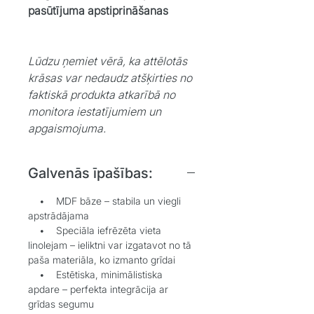
pasūtījuma apstiprināšanas
Lūdzu ņemiet vērā, ka attēlotās
krāsas var nedaudz atšķirties no
faktiskā produkta atkarībā no
monitora iestatījumiem un
apgaismojuma.
Galvenās īpašības:
• MDF bāze – stabila un viegli
apstrādājama
• Speciāla iefrēzēta vieta
linolejam – ieliktni var izgatavot no tā
paša materiāla, ko izmanto grīdai
• Estētiska, minimālistiska
apdare – perfekta integrācija ar
grīdas segumu