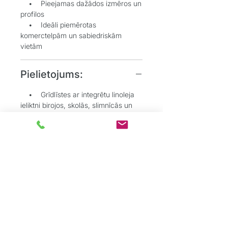
• Pieejamas dažādos izmēros un
profilos
• Ideāli piemērotas
komerctelpām un sabiedriskām
vietām
Pielietojums:
• Grīdlīstes ar integrētu linoleja
ieliktni birojos, skolās, slimnīcās un
citās sabiedriskās telpās
• Telpās, kur svarīga vizuāla un
praktiska saskaņa starp grīdu un
sienu
• Situācijās, kur nepieciešams
paslēpt grīdas pārklājuma malas
estētiskā veidā