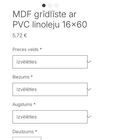
MDF grīdlīste ar
PVC linoleju 16x60
Cena
5,72 €
Preces veids
*
Biezums
*
Augstums
*
Daudzums
*