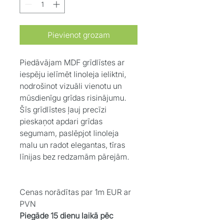
Pievienot grozam
Piedāvājam MDF grīdlīstes ar
iespēju ielīmēt linoleja ieliktni,
nodrošinot vizuāli vienotu un
mūsdienīgu grīdas risinājumu.
Šīs grīdlīstes ļauj precīzi
pieskaņot apdari grīdas
segumam, paslēpjot linoleja
malu un radot elegantas, tīras
līnijas bez redzamām pārejām.
Cenas norādītas par 1m EUR ar
PVN
Piegāde 15 dienu laikā pēc