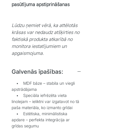
pasūtījuma apstiprināšanas
Lūdzu ņemiet vērā, ka attēlotās
krāsas var nedaudz atšķirties no
faktiskā produkta atkarībā no
monitora iestatījumiem un
apgaismojuma.
Galvenās īpašības:
• MDF bāze – stabila un viegli
apstrādājama
• Speciāla iefrēzēta vieta
linolejam – ieliktni var izgatavot no tā
paša materiāla, ko izmanto grīdai
• Estētiska, minimālistiska
apdare – perfekta integrācija ar
grīdas segumu