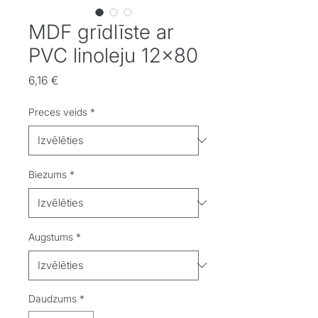
MDF grīdlīste ar
PVC linoleju 12x80
Cena
6,16 €
Preces veids
*
Biezums
*
Augstums
*
Daudzums
*