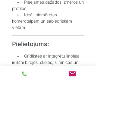
• Pieejamas dažādos izmēros un
profilos
• Ideāli piemērotas
komerctelpām un sabiedriskām
vietām
Pielietojums:
• Grīdlīstes ar integrētu linoleja
ieliktni birojos, skolās, slimnīcās un
citās sabiedriskās telpās
• Telpās, kur svarīga vizuāla un
praktiska saskaņa starp grīdu un
sienu
• Situācijās, kur nepieciešams
paslēpt grīdas pārklājuma malas
estētiskā veidā