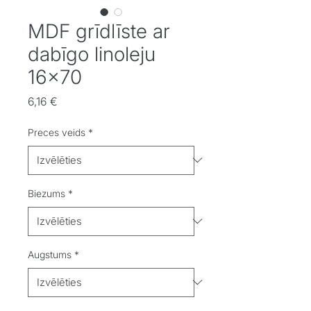
MDF grīdlīste ar
dabīgo linoleju
16x70
Cena
6,16 €
Preces veids
*
Biezums
*
Augstums
*