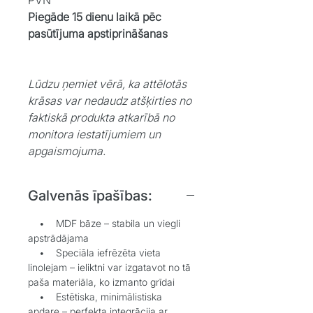
Piegāde 15 dienu laikā pēc
pasūtījuma apstiprināšanas
Lūdzu ņemiet vērā, ka attēlotās
krāsas var nedaudz atšķirties no
faktiskā produkta atkarībā no
monitora iestatījumiem un
apgaismojuma.
Galvenās īpašības:
• MDF bāze – stabila un viegli
apstrādājama
• Speciāla iefrēzēta vieta
linolejam – ieliktni var izgatavot no tā
paša materiāla, ko izmanto grīdai
• Estētiska, minimālistiska
apdare – perfekta integrācija ar