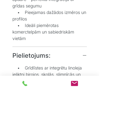
grīdas segumu
• Pieejamas dažādos izmēros un
profilos
• Ideāli piemērotas
komerctelpām un sabiedriskām
vietām
Pielietojums:
• Grīdlīstes ar integrētu linoleja
ieliktni birojos, skolās, slimnīcās un
citās sabiedriskās telpās
• Telpās, kur svarīga vizuāla un
praktiska saskaņa starp grīdu un
sienu
• Situācijās, kur nepieciešams
paslēpt grīdas pārklājuma malas
estētiskā veidā