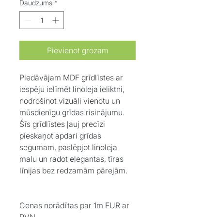
Daudzums
*
Pievienot grozam
Piedāvājam MDF grīdlīstes ar
iespēju ielīmēt linoleja ieliktni,
nodrošinot vizuāli vienotu un
mūsdienīgu grīdas risinājumu.
Šīs grīdlīstes ļauj precīzi
pieskaņot apdari grīdas
segumam, paslēpjot linoleja
malu un radot elegantas, tīras
līnijas bez redzamām pārejām.
Cenas norādītas par 1m EUR ar
PVN