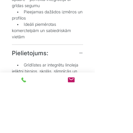
grīdas segumu
• Pieejamas dažādos izmēros un
profilos
• Ideāli piemērotas
komerctelpām un sabiedriskām
vietām
Pielietojums:
• Grīdlīstes ar integrētu linoleja
ieliktni birojos, skolās, slimnīcās un
citās sabiedriskās telpās
• Telpās, kur svarīga vizuāla un
praktiska saskaņa starp grīdu un
sienu
• Situācijās, kur nepieciešams
paslēpt grīdas pārklājuma malas
estētiskā veidā