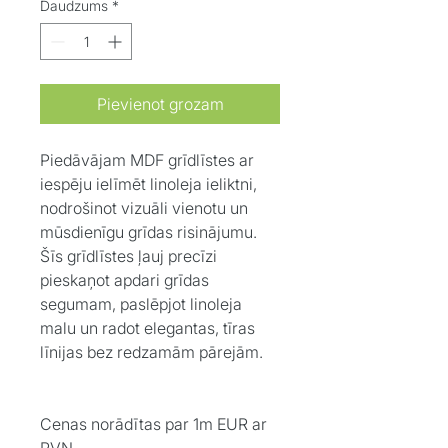
Daudzums
*
Pievienot grozam
Piedāvājam MDF grīdlīstes ar
iespēju ielīmēt linoleja ieliktni,
nodrošinot vizuāli vienotu un
mūsdienīgu grīdas risinājumu.
Šīs grīdlīstes ļauj precīzi
pieskaņot apdari grīdas
segumam, paslēpjot linoleja
malu un radot elegantas, tīras
līnijas bez redzamām pārejām.
Cenas norādītas par 1m EUR ar
PVN