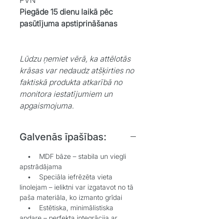
Piegāde 15 dienu laikā pēc
pasūtījuma apstiprināšanas
Lūdzu ņemiet vērā, ka attēlotās
krāsas var nedaudz atšķirties no
faktiskā produkta atkarībā no
monitora iestatījumiem un
apgaismojuma.
Galvenās īpašības:
• MDF bāze – stabila un viegli
apstrādājama
• Speciāla iefrēzēta vieta
linolejam – ieliktni var izgatavot no tā
paša materiāla, ko izmanto grīdai
• Estētiska, minimālistiska
apdare – perfekta integrācija ar