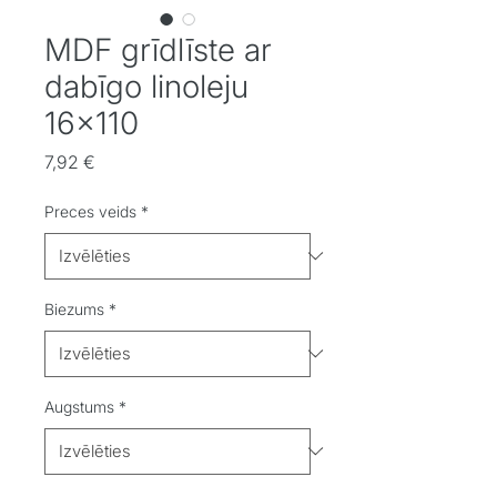
MDF grīdlīste ar
dabīgo linoleju
16x110
Cena
7,92 €
Preces veids
*
Biezums
*
Augstums
*