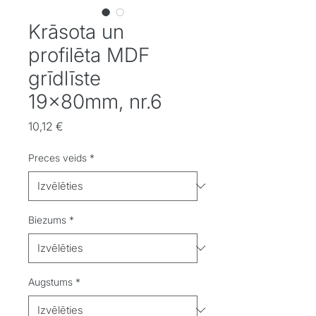
Krāsota un
profilēta MDF
grīdlīste
19x80mm, nr.6
Cena
10,12 €
Preces veids
*
Biezums
*
Augstums
*