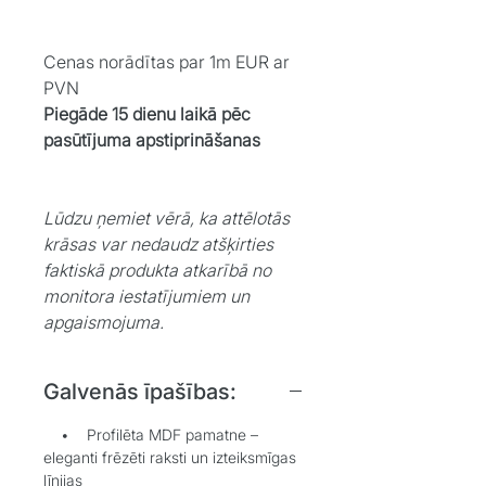
Cenas norādītas par 1m EUR ar
PVN
Piegāde 15 dienu laikā pēc
pasūtījuma apstiprināšanas
Lūdzu ņemiet vērā, ka attēlotās
krāsas var nedaudz atšķirties
faktiskā produkta atkarībā no
monitora iestatījumiem un
apgaismojuma.
Galvenās īpašības:
• Profilēta MDF pamatne –
eleganti frēzēti raksti un izteiksmīgas
līnijas