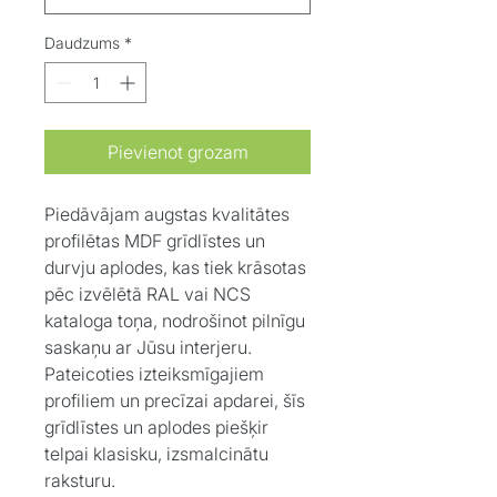
Daudzums
*
Pievienot grozam
Piedāvājam augstas kvalitātes
profilētas MDF grīdlīstes un
durvju aplodes, kas tiek krāsotas
pēc izvēlētā RAL vai NCS
kataloga toņa, nodrošinot pilnīgu
saskaņu ar Jūsu interjeru.
Pateicoties izteiksmīgajiem
profiliem un precīzai apdarei, šīs
grīdlīstes un aplodes piešķir
telpai klasisku, izsmalcinātu
raksturu.