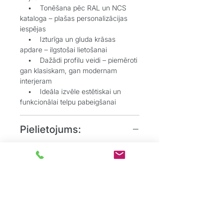
• Tonēšana pēc RAL un NCS
kataloga – plašas personalizācijas
iespējas
• Izturīga un gluda krāsas
apdare – ilgstošai lietošanai
• Dažādi profilu veidi – piemēroti
gan klasiskam, gan modernam
interjeram
• Ideāla izvēle estētiskai un
funkcionālai telpu pabeigšanai
Pielietojums:
• Grīdlīstes dekoratīvai un
aizsargājošai funkcijai starp sienu un
grīdu
• Durvju aplodes elegantai
durvju aiļu noformēšanai
• Dzīvojamos, biroju un
sabiedriskos interjeros, kur
nepieciešams uzsvērt detaļas