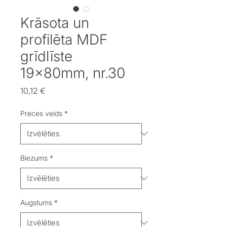
Krāsota un
profilēta MDF
grīdlīste
19x80mm, nr.30
Cena
10,12 €
Preces veids
*
Biezums
*
Augstums
*