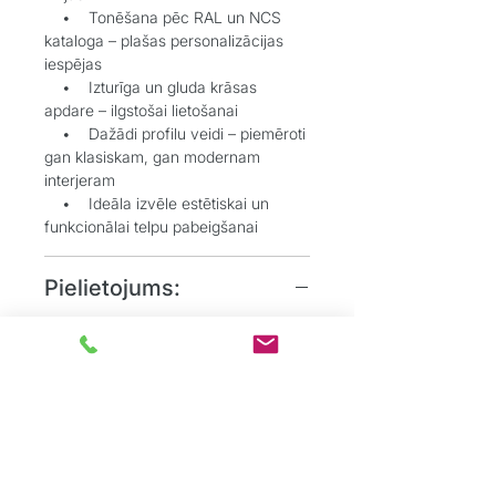
• Tonēšana pēc RAL un NCS
kataloga – plašas personalizācijas
iespējas
• Izturīga un gluda krāsas
apdare – ilgstošai lietošanai
• Dažādi profilu veidi – piemēroti
gan klasiskam, gan modernam
interjeram
• Ideāla izvēle estētiskai un
funkcionālai telpu pabeigšanai
Pielietojums:
• Grīdlīstes dekoratīvai un
aizsargājošai funkcijai starp sienu un
grīdu
• Durvju aplodes elegantai
durvju aiļu noformēšanai
• Dzīvojamos, biroju un
sabiedriskos interjeros, kur
nepieciešams uzsvērt detaļas