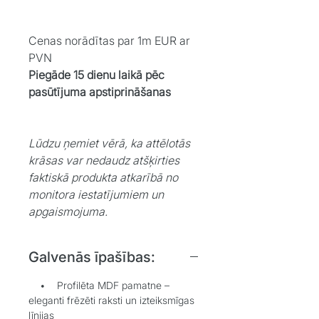
Cenas norādītas par 1m EUR ar
PVN
Piegāde 15 dienu laikā pēc
pasūtījuma apstiprināšanas
Lūdzu ņemiet vērā, ka attēlotās
krāsas var nedaudz atšķirties
faktiskā produkta atkarībā no
monitora iestatījumiem un
apgaismojuma.
Galvenās īpašības:
• Profilēta MDF pamatne –
eleganti frēzēti raksti un izteiksmīgas
līnijas