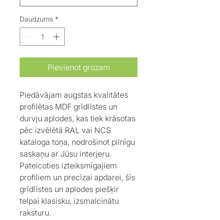
Daudzums
*
Pievienot grozam
Piedāvājam augstas kvalitātes
profilētas MDF grīdlīstes un
durvju aplodes, kas tiek krāsotas
pēc izvēlētā RAL vai NCS
kataloga toņa, nodrošinot pilnīgu
saskaņu ar Jūsu interjeru.
Pateicoties izteiksmīgajiem
profiliem un precīzai apdarei, šīs
grīdlīstes un aplodes piešķir
telpai klasisku, izsmalcinātu
raksturu.