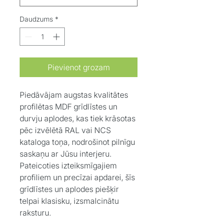
Daudzums
*
Pievienot grozam
Piedāvājam augstas kvalitātes
profilētas MDF grīdlīstes un
durvju aplodes, kas tiek krāsotas
pēc izvēlētā RAL vai NCS
kataloga toņa, nodrošinot pilnīgu
saskaņu ar Jūsu interjeru.
Pateicoties izteiksmīgajiem
profiliem un precīzai apdarei, šīs
grīdlīstes un aplodes piešķir
telpai klasisku, izsmalcinātu
raksturu.