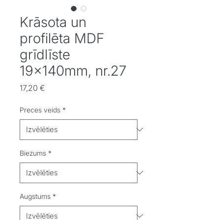
Krāsota un
profilēta MDF
grīdlīste
19x140mm, nr.27
Cena
17,20 €
Preces veids
*
Biezums
*
Augstums
*