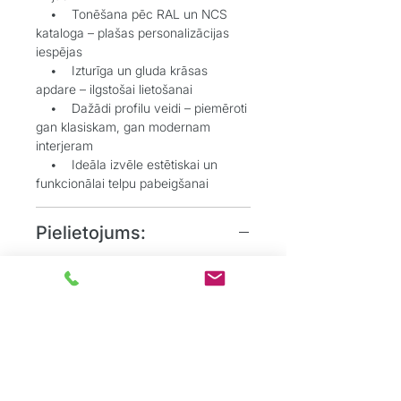
• Tonēšana pēc RAL un NCS
kataloga – plašas personalizācijas
iespējas
• Izturīga un gluda krāsas
apdare – ilgstošai lietošanai
• Dažādi profilu veidi – piemēroti
gan klasiskam, gan modernam
interjeram
• Ideāla izvēle estētiskai un
funkcionālai telpu pabeigšanai
Pielietojums:
• Grīdlīstes dekoratīvai un
aizsargājošai funkcijai starp sienu un
grīdu
• Durvju aplodes elegantai
durvju aiļu noformēšanai
• Dzīvojamos, biroju un
sabiedriskos interjeros, kur
nepieciešams uzsvērt detaļas