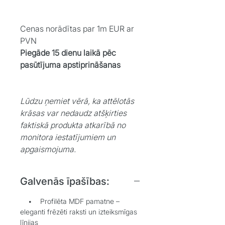
Cenas norādītas par 1m EUR ar
PVN
Piegāde 15 dienu laikā pēc
pasūtījuma apstiprināšanas
Lūdzu ņemiet vērā, ka attēlotās
krāsas var nedaudz atšķirties
faktiskā produkta atkarībā no
monitora iestatījumiem un
apgaismojuma.
Galvenās īpašības:
• Profilēta MDF pamatne –
eleganti frēzēti raksti un izteiksmīgas
līnijas