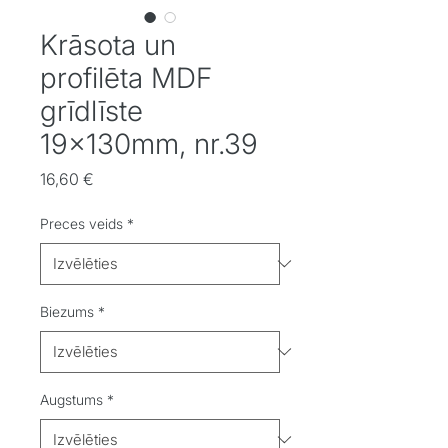
Krāsota un
profilēta MDF
grīdlīste
19x130mm, nr.39
Cena
16,60 €
Preces veids
*
Biezums
*
Augstums
*