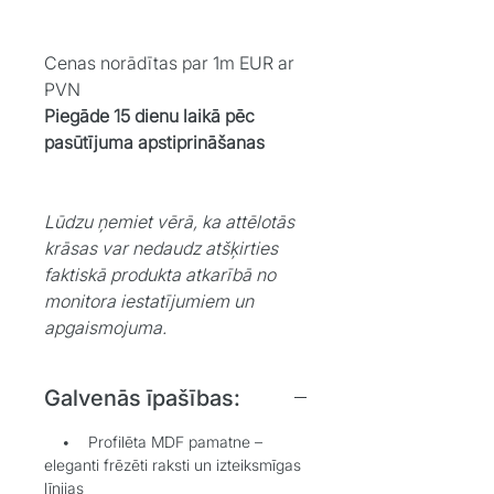
Cenas norādītas par 1m EUR ar
PVN
Piegāde 15 dienu laikā pēc
pasūtījuma apstiprināšanas
Lūdzu ņemiet vērā, ka attēlotās
krāsas var nedaudz atšķirties
faktiskā produkta atkarībā no
monitora iestatījumiem un
apgaismojuma.
Galvenās īpašības:
• Profilēta MDF pamatne –
eleganti frēzēti raksti un izteiksmīgas
līnijas