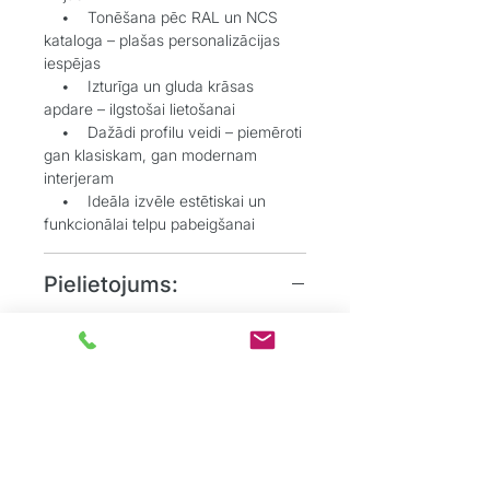
• Tonēšana pēc RAL un NCS
kataloga – plašas personalizācijas
iespējas
• Izturīga un gluda krāsas
apdare – ilgstošai lietošanai
• Dažādi profilu veidi – piemēroti
gan klasiskam, gan modernam
interjeram
• Ideāla izvēle estētiskai un
funkcionālai telpu pabeigšanai
Pielietojums:
• Grīdlīstes dekoratīvai un
aizsargājošai funkcijai starp sienu un
grīdu
• Durvju aplodes elegantai
durvju aiļu noformēšanai
• Dzīvojamos, biroju un
sabiedriskos interjeros, kur
nepieciešams uzsvērt detaļas