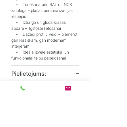
• Tonēšana pēc RAL un NCS
kataloga – plašas personalizācijas
iespējas
• Izturīga un gluda krāsas
apdare – ilgstošai lietošanai
• Dažādi profilu veidi – piemēroti
gan klasiskam, gan modernam
interjeram
• Ideāla izvēle estētiskai un
funkcionālai telpu pabeigšanai
Pielietojums:
• Grīdlīstes dekoratīvai un
aizsargājošai funkcijai starp sienu un
grīdu
• Durvju aplodes elegantai
durvju aiļu noformēšanai
• Dzīvojamos, biroju un
sabiedriskos interjeros, kur
nepieciešams uzsvērt detaļas