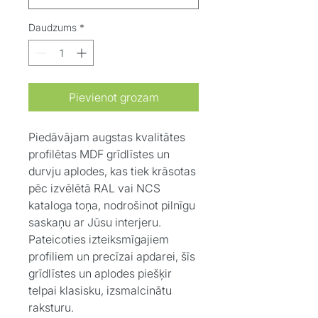
Daudzums
*
Pievienot grozam
Piedāvājam augstas kvalitātes
profilētas MDF grīdlīstes un
durvju aplodes, kas tiek krāsotas
pēc izvēlētā RAL vai NCS
kataloga toņa, nodrošinot pilnīgu
saskaņu ar Jūsu interjeru.
Pateicoties izteiksmīgajiem
profiliem un precīzai apdarei, šīs
grīdlīstes un aplodes piešķir
telpai klasisku, izsmalcinātu
raksturu.