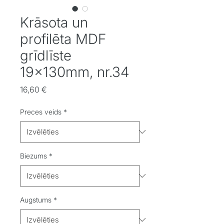
Krāsota un
profilēta MDF
grīdlīste
19x130mm, nr.34
Cena
16,60 €
Preces veids
*
Biezums
*
Augstums
*