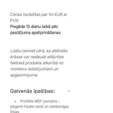
Cenas norādītas par 1m EUR ar
PVN
Piegāde 15 dienu laikā pēc
pasūtījuma apstiprināšanas
Lūdzu ņemiet vērā, ka attēlotās
krāsas var nedaudz atšķirties
faktiskā produkta atkarībā no
monitora iestatījumiem un
apgaismojuma.
Galvenās īpašības:
• Profilēta MDF pamatne –
eleganti frēzēti raksti un izteiksmīgas
līnijas