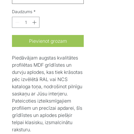
Daudzums
*
Pievienot grozam
Piedāvājam augstas kvalitātes
profilētas MDF grīdlīstes un
durvju aplodes, kas tiek krāsotas
pēc izvēlētā RAL vai NCS
kataloga toņa, nodrošinot pilnīgu
saskaņu ar Jūsu interjeru.
Pateicoties izteiksmīgajiem
profiliem un precīzai apdarei, šīs
grīdlīstes un aplodes piešķir
telpai klasisku, izsmalcinātu
raksturu.