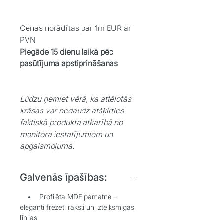
Cenas norādītas par 1m EUR ar
PVN
Piegāde 15 dienu laikā pēc
pasūtījuma apstiprināšanas
Lūdzu ņemiet vērā, ka attēlotās
krāsas var nedaudz atšķirties
faktiskā produkta atkarībā no
monitora iestatījumiem un
apgaismojuma.
Galvenās īpašības:
• Profilēta MDF pamatne –
eleganti frēzēti raksti un izteiksmīgas
līnijas