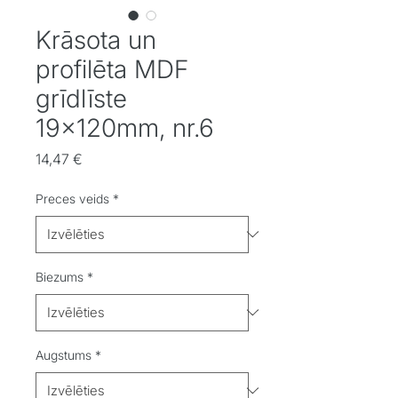
Krāsota un
profilēta MDF
grīdlīste
19x120mm, nr.6
Cena
14,47 €
Preces veids
*
Biezums
*
Augstums
*