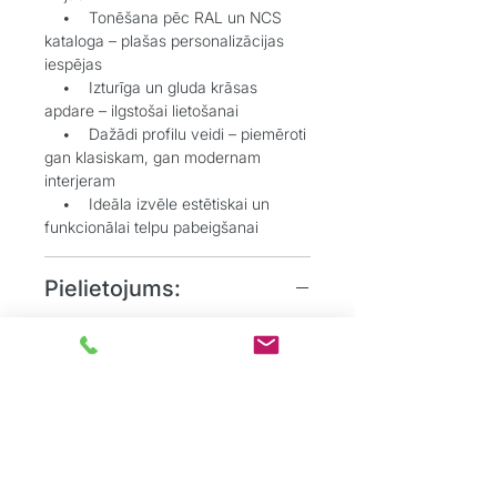
• Tonēšana pēc RAL un NCS
kataloga – plašas personalizācijas
iespējas
• Izturīga un gluda krāsas
apdare – ilgstošai lietošanai
• Dažādi profilu veidi – piemēroti
gan klasiskam, gan modernam
interjeram
• Ideāla izvēle estētiskai un
funkcionālai telpu pabeigšanai
Pielietojums:
• Grīdlīstes dekoratīvai un
aizsargājošai funkcijai starp sienu un
grīdu
• Durvju aplodes elegantai
durvju aiļu noformēšanai
• Dzīvojamos, biroju un
sabiedriskos interjeros, kur
nepieciešams uzsvērt detaļas