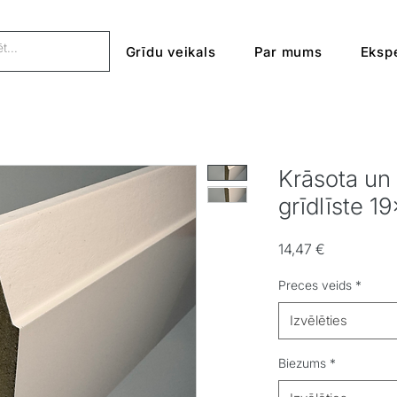
Grīdu veikals
Par mums
Ekspe
Krāsota un
grīdlīste 
Cena
14,47 €
Preces veids
*
Izvēlēties
Biezums
*