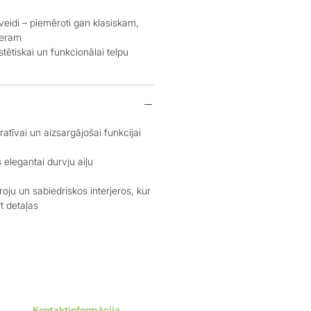
idi – piemēroti gan klasiskam,
jeram
tiskai un funkcionālai telpu
īvai un aizsargājošai funkcijai
egantai durvju aiļu
u un sabiedriskos interjeros, kur
t detaļas
Kontaktinformācija