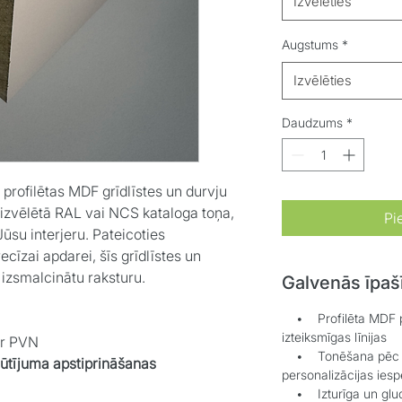
Izvēlēties
Augstums
*
Izvēlēties
Daudzums
*
profilētas MDF grīdlīstes un durvju
 izvēlētā RAL vai NCS kataloga toņa,
Pi
ūsu interjeru. Pateicoties
ecīzai apdarei, šīs grīdlīstes un
, izsmalcinātu raksturu.
Galvenās īpaš
• Profilēta MDF pam
izteiksmīgas līnijas
ar PVN
• Tonēšana pēc RA
sūtījuma apstiprināšanas
personalizācijas iesp
• Izturīga un gluda