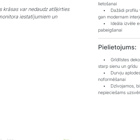
lietošanai
s krāsas var nedaudz atšķirties
• Dažādi profilu ve
monitora iestatījumiem un
gan modernam inter
• Ideāla izvēle estē
pabeigšanai
Pielietojums:
• Grīdlīstes dekorat
starp sienu un grīdu
• Durvju aplodes el
noformēšanai
• Dzīvojamos, biroj
nepieciešams uzsvēr
a, kas