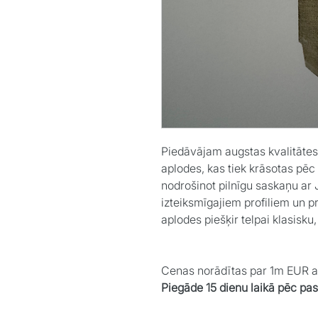
Piedāvājam augstas kvalitātes 
aplodes, kas tiek krāsotas pēc
nodrošinot pilnīgu saskaņu ar J
izteiksmīgajiem profiliem un pr
aplodes piešķir telpai klasisku
Cenas norādītas par 1m EUR 
Piegāde 15 dienu laikā pēc pa