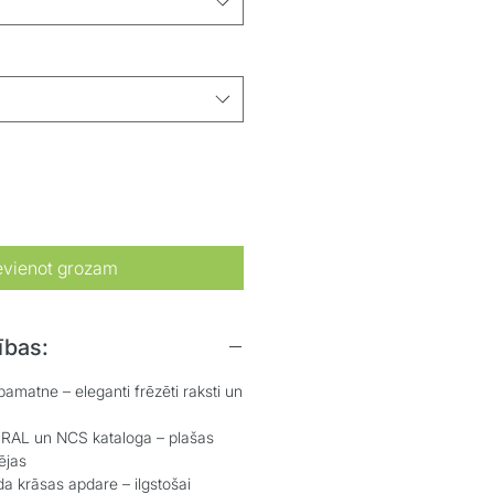
evienot grozam
ības:
atne – eleganti frēzēti raksti un
L un NCS kataloga – plašas
ējas
 krāsas apdare – ilgstošai