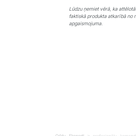
Lūdzu ņemiet vērā, ka attēlotā
faktiskā produkta atkarībā no 
apgaismojuma.
Grīdu Eksperti
ir profesionāļu komand