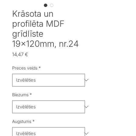
Krāsota un
profilēta MDF
grīdlīste
19x120mm, nr.24
Cena
14,47 €
Preces veids
*
Biezums
*
Augstums
*