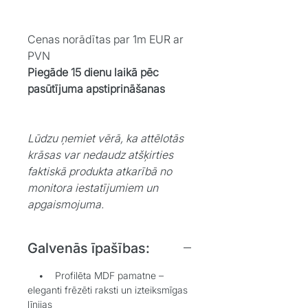
Cenas norādītas par 1m EUR ar
PVN
Piegāde 15 dienu laikā pēc
pasūtījuma apstiprināšanas
Lūdzu ņemiet vērā, ka attēlotās
krāsas var nedaudz atšķirties
faktiskā produkta atkarībā no
monitora iestatījumiem un
apgaismojuma.
Galvenās īpašības:
• Profilēta MDF pamatne –
eleganti frēzēti raksti un izteiksmīgas
līnijas