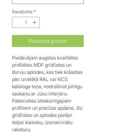
Daudzums
*
Pievienot grozam
Piedāvājam augstas kvalitātes
profilētas MDF grīdlīstes un
durvju aplodes, kas tiek krāsotas
pēc izvēlētā RAL vai NCS
kataloga toņa, nodrošinot pilnīgu
saskaņu ar Jūsu interjeru.
Pateicoties izteiksmīgajiem
profiliem un precīzai apdarei, šīs
grīdlīstes un aplodes piešķir
telpai klasisku, izsmalcinātu
raksturu.