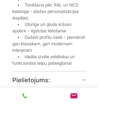
• Tonēšana pēc RAL un NCS
kataloga – plašas personalizācijas
iespējas
• Izturīga un gluda krāsas
apdare – ilgstošai lietošanai
• Dažādi profilu veidi – piemēroti
gan klasiskam, gan modernam
interjeram
• Ideāla izvēle estētiskai un
funkcionālai telpu pabeigšanai
Pielietojums:
• Grīdlīstes dekoratīvai un
aizsargājošai funkcijai starp sienu un
grīdu
• Durvju aplodes elegantai
durvju aiļu noformēšanai
• Dzīvojamos, biroju un
sabiedriskos interjeros, kur
nepieciešams uzsvērt detaļas