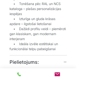
• Tonēšana pēc RAL un NCS
kataloga – plašas personalizācijas
iespējas
• Izturīga un gluda krāsas
apdare – ilgstošai lietošanai
• Dažādi profilu veidi – piemēroti
gan klasiskam, gan modernam
interjeram
• Ideāla izvēle estētiskai un
funkcionālai telpu pabeigšanai
Pielietojums:
• Grīdlīstes dekoratīvai un
aizsargājošai funkcijai starp sienu un
grīdu
• Durvju aplodes elegantai
durvju aiļu noformēšanai
• Dzīvojamos, biroju un
sabiedriskos interjeros, kur
nepieciešams uzsvērt detaļas