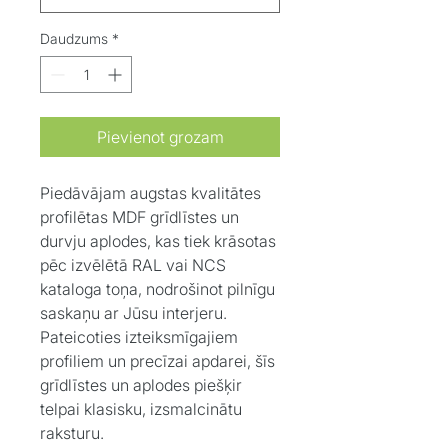
Daudzums
*
Pievienot grozam
Piedāvājam augstas kvalitātes
profilētas MDF grīdlīstes un
durvju aplodes, kas tiek krāsotas
pēc izvēlētā RAL vai NCS
kataloga toņa, nodrošinot pilnīgu
saskaņu ar Jūsu interjeru.
Pateicoties izteiksmīgajiem
profiliem un precīzai apdarei, šīs
grīdlīstes un aplodes piešķir
telpai klasisku, izsmalcinātu
raksturu.