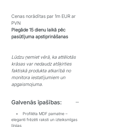
Cenas norādītas par 1m EUR ar
PVN
Piegāde 15 dienu laikā pēc
pasūtījuma apstiprināšanas
Lūdzu ņemiet vērā, ka attēlotās
krāsas var nedaudz atšķirties
faktiskā produkta atkarībā no
monitora iestatījumiem un
apgaismojuma.
Galvenās īpašības:
• Profilēta MDF pamatne –
eleganti frēzēti raksti un izteiksmīgas
līnijas