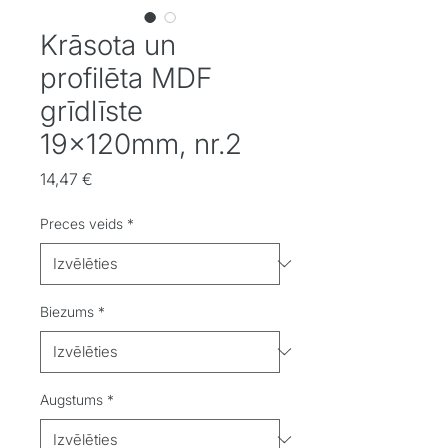
Krāsota un
profilēta MDF
grīdlīste
19x120mm, nr.2
Cena
14,47 €
Preces veids
*
Biezums
*
Augstums
*