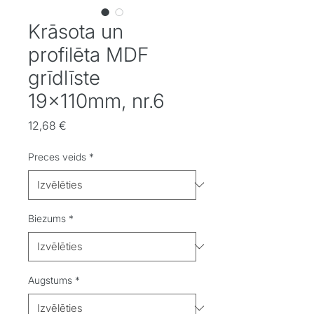
Krāsota un
profilēta MDF
grīdlīste
19x110mm, nr.6
Cena
12,68 €
Preces veids
*
Biezums
*
Augstums
*