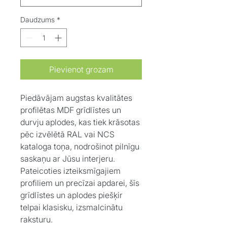
Daudzums
*
Pievienot grozam
Piedāvājam augstas kvalitātes
profilētas MDF grīdlīstes un
durvju aplodes, kas tiek krāsotas
pēc izvēlētā RAL vai NCS
kataloga toņa, nodrošinot pilnīgu
saskaņu ar Jūsu interjeru.
Pateicoties izteiksmīgajiem
profiliem un precīzai apdarei, šīs
grīdlīstes un aplodes piešķir
telpai klasisku, izsmalcinātu
raksturu.