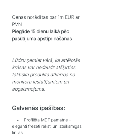
Cenas norādītas par 1m EUR ar
PVN
Piegāde 15 dienu laikā pēc
pasūtījuma apstiprināšanas
Lūdzu ņemiet vērā, ka attēlotās
krāsas var nedaudz atšķirties
faktiskā produkta atkarībā no
monitora iestatījumiem un
apgaismojuma.
Galvenās īpašības:
• Profilēta MDF pamatne –
eleganti frēzēti raksti un izteiksmīgas
līnijas