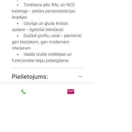
• Tonēšana pēc RAL un NCS
kataloga – plašas personalizācijas
iespējas
• Izturīga un gluda krāsas
apdare – ilgstošai lietošanai
• Dažādi profilu veidi – piemēroti
gan klasiskam, gan modernam
interjeram
• Ideāla izvēle estētiskai un
funkcionālai telpu pabeigšanai
Pielietojums:
• Grīdlīstes dekoratīvai un
aizsargājošai funkcijai starp sienu un
grīdu
• Durvju aplodes elegantai
durvju aiļu noformēšanai
• Dzīvojamos, biroju un
sabiedriskos interjeros, kur
nepieciešams uzsvērt detaļas