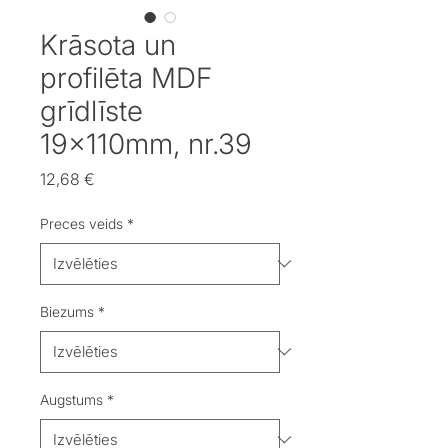
Krāsota un
profilēta MDF
grīdlīste
19x110mm, nr.39
Cena
12,68 €
Preces veids
*
Biezums
*
Augstums
*