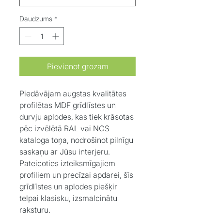
Daudzums
*
Pievienot grozam
Piedāvājam augstas kvalitātes
profilētas MDF grīdlīstes un
durvju aplodes, kas tiek krāsotas
pēc izvēlētā RAL vai NCS
kataloga toņa, nodrošinot pilnīgu
saskaņu ar Jūsu interjeru.
Pateicoties izteiksmīgajiem
profiliem un precīzai apdarei, šīs
grīdlīstes un aplodes piešķir
telpai klasisku, izsmalcinātu
raksturu.