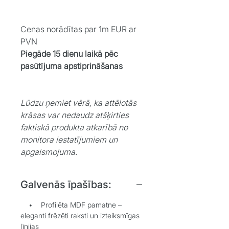
Cenas norādītas par 1m EUR ar
PVN
Piegāde 15 dienu laikā pēc
pasūtījuma apstiprināšanas
Lūdzu ņemiet vērā, ka attēlotās
krāsas var nedaudz atšķirties
faktiskā produkta atkarībā no
monitora iestatījumiem un
apgaismojuma.
Galvenās īpašības:
• Profilēta MDF pamatne –
eleganti frēzēti raksti un izteiksmīgas
līnijas