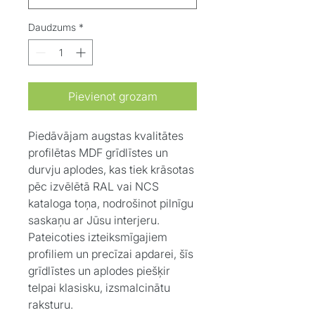
Daudzums
*
Pievienot grozam
Piedāvājam augstas kvalitātes
profilētas MDF grīdlīstes un
durvju aplodes, kas tiek krāsotas
pēc izvēlētā RAL vai NCS
kataloga toņa, nodrošinot pilnīgu
saskaņu ar Jūsu interjeru.
Pateicoties izteiksmīgajiem
profiliem un precīzai apdarei, šīs
grīdlīstes un aplodes piešķir
telpai klasisku, izsmalcinātu
raksturu.