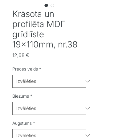
Krāsota un
profilēta MDF
grīdlīste
19x110mm, nr.38
Cena
12,68 €
Preces veids
*
Biezums
*
Augstums
*