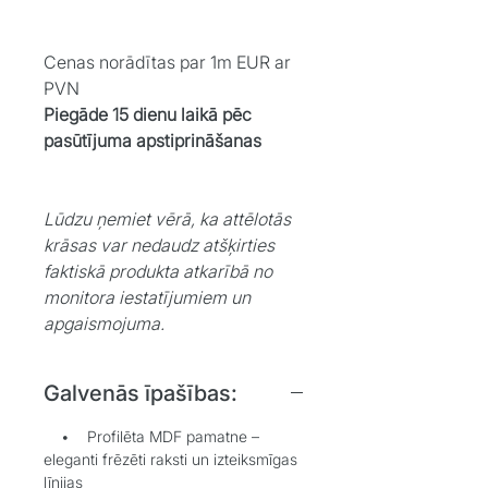
Cenas norādītas par 1m EUR ar
PVN
Piegāde 15 dienu laikā pēc
pasūtījuma apstiprināšanas
Lūdzu ņemiet vērā, ka attēlotās
krāsas var nedaudz atšķirties
faktiskā produkta atkarībā no
monitora iestatījumiem un
apgaismojuma.
Galvenās īpašības:
• Profilēta MDF pamatne –
eleganti frēzēti raksti un izteiksmīgas
līnijas