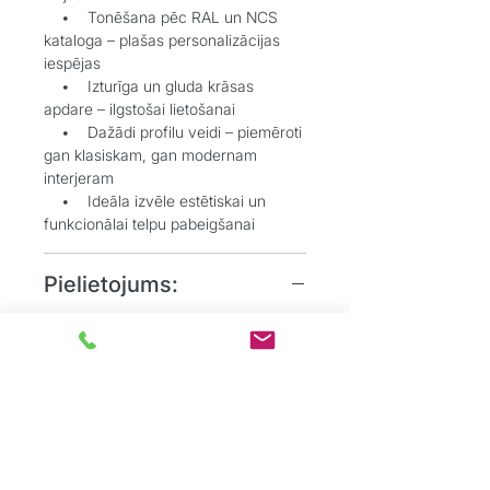
• Tonēšana pēc RAL un NCS
kataloga – plašas personalizācijas
iespējas
• Izturīga un gluda krāsas
apdare – ilgstošai lietošanai
• Dažādi profilu veidi – piemēroti
gan klasiskam, gan modernam
interjeram
• Ideāla izvēle estētiskai un
funkcionālai telpu pabeigšanai
Pielietojums:
• Grīdlīstes dekoratīvai un
aizsargājošai funkcijai starp sienu un
grīdu
• Durvju aplodes elegantai
durvju aiļu noformēšanai
• Dzīvojamos, biroju un
sabiedriskos interjeros, kur
nepieciešams uzsvērt detaļas