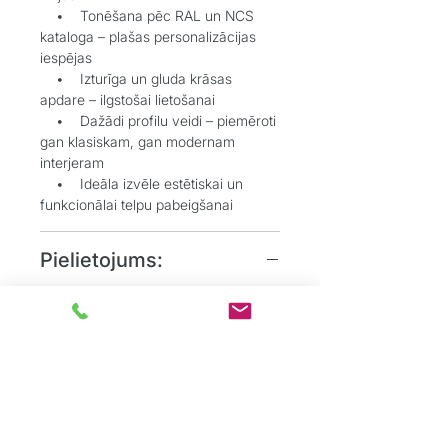
• Tonēšana pēc RAL un NCS
kataloga – plašas personalizācijas
iespējas
• Izturīga un gluda krāsas
apdare – ilgstošai lietošanai
• Dažādi profilu veidi – piemēroti
gan klasiskam, gan modernam
interjeram
• Ideāla izvēle estētiskai un
funkcionālai telpu pabeigšanai
Pielietojums:
• Grīdlīstes dekoratīvai un
aizsargājošai funkcijai starp sienu un
grīdu
• Durvju aplodes elegantai
durvju aiļu noformēšanai
• Dzīvojamos, biroju un
sabiedriskos interjeros, kur
nepieciešams uzsvērt detaļas