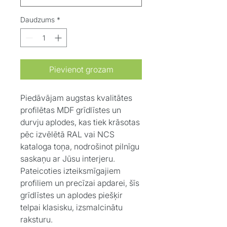
Daudzums
*
Pievienot grozam
Piedāvājam augstas kvalitātes
profilētas MDF grīdlīstes un
durvju aplodes, kas tiek krāsotas
pēc izvēlētā RAL vai NCS
kataloga toņa, nodrošinot pilnīgu
saskaņu ar Jūsu interjeru.
Pateicoties izteiksmīgajiem
profiliem un precīzai apdarei, šīs
grīdlīstes un aplodes piešķir
telpai klasisku, izsmalcinātu
raksturu.