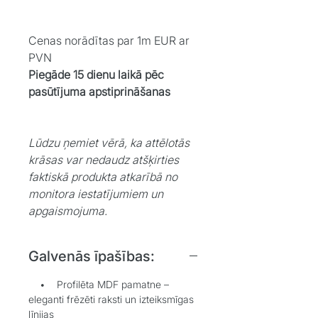
Cenas norādītas par 1m EUR ar
PVN
Piegāde 15 dienu laikā pēc
pasūtījuma apstiprināšanas
Lūdzu ņemiet vērā, ka attēlotās
krāsas var nedaudz atšķirties
faktiskā produkta atkarībā no
monitora iestatījumiem un
apgaismojuma.
Galvenās īpašības:
• Profilēta MDF pamatne –
eleganti frēzēti raksti un izteiksmīgas
līnijas