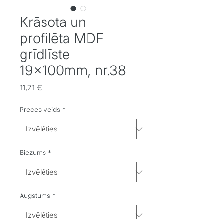
Krāsota un
profilēta MDF
grīdlīste
19x100mm, nr.38
Cena
11,71 €
Preces veids
*
Biezums
*
Augstums
*