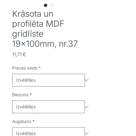
Krāsota un
profilēta MDF
grīdlīste
19x100mm, nr.37
Cena
11,71 €
Preces veids
*
Biezums
*
Augstums
*