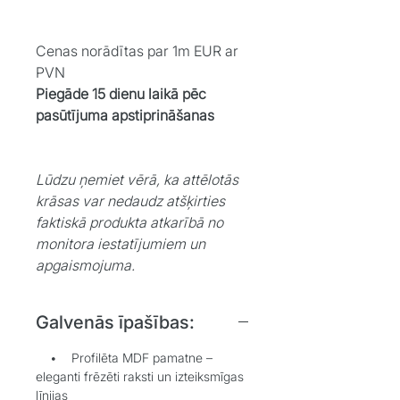
Cenas norādītas par 1m EUR ar
PVN
Piegāde 15 dienu laikā pēc
pasūtījuma apstiprināšanas
Lūdzu ņemiet vērā, ka attēlotās
krāsas var nedaudz atšķirties
faktiskā produkta atkarībā no
monitora iestatījumiem un
apgaismojuma.
Galvenās īpašības:
• Profilēta MDF pamatne –
eleganti frēzēti raksti un izteiksmīgas
līnijas