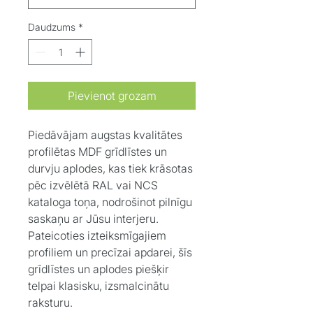
Daudzums
*
Pievienot grozam
Piedāvājam augstas kvalitātes
profilētas MDF grīdlīstes un
durvju aplodes, kas tiek krāsotas
pēc izvēlētā RAL vai NCS
kataloga toņa, nodrošinot pilnīgu
saskaņu ar Jūsu interjeru.
Pateicoties izteiksmīgajiem
profiliem un precīzai apdarei, šīs
grīdlīstes un aplodes piešķir
telpai klasisku, izsmalcinātu
raksturu.