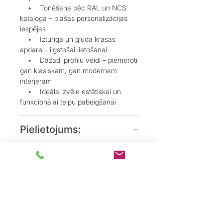
• Tonēšana pēc RAL un NCS
kataloga – plašas personalizācijas
iespējas
• Izturīga un gluda krāsas
apdare – ilgstošai lietošanai
• Dažādi profilu veidi – piemēroti
gan klasiskam, gan modernam
interjeram
• Ideāla izvēle estētiskai un
funkcionālai telpu pabeigšanai
Pielietojums:
• Grīdlīstes dekoratīvai un
aizsargājošai funkcijai starp sienu un
grīdu
• Durvju aplodes elegantai
durvju aiļu noformēšanai
• Dzīvojamos, biroju un
sabiedriskos interjeros, kur
nepieciešams uzsvērt detaļas