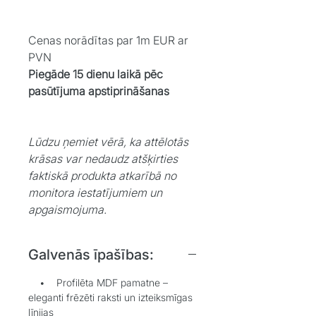
Cenas norādītas par 1m EUR ar
PVN
Piegāde 15 dienu laikā pēc
pasūtījuma apstiprināšanas
Lūdzu ņemiet vērā, ka attēlotās
krāsas var nedaudz atšķirties
faktiskā produkta atkarībā no
monitora iestatījumiem un
apgaismojuma.
Galvenās īpašības:
• Profilēta MDF pamatne –
eleganti frēzēti raksti un izteiksmīgas
līnijas