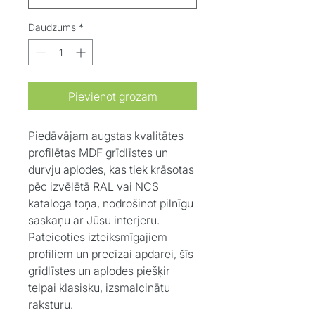
Daudzums
*
Pievienot grozam
Piedāvājam augstas kvalitātes
profilētas MDF grīdlīstes un
durvju aplodes, kas tiek krāsotas
pēc izvēlētā RAL vai NCS
kataloga toņa, nodrošinot pilnīgu
saskaņu ar Jūsu interjeru.
Pateicoties izteiksmīgajiem
profiliem un precīzai apdarei, šīs
grīdlīstes un aplodes piešķir
telpai klasisku, izsmalcinātu
raksturu.