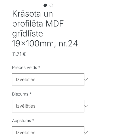
Krāsota un
profilēta MDF
grīdlīste
19x100mm, nr.24
Cena
11,71 €
Preces veids
*
Biezums
*
Augstums
*