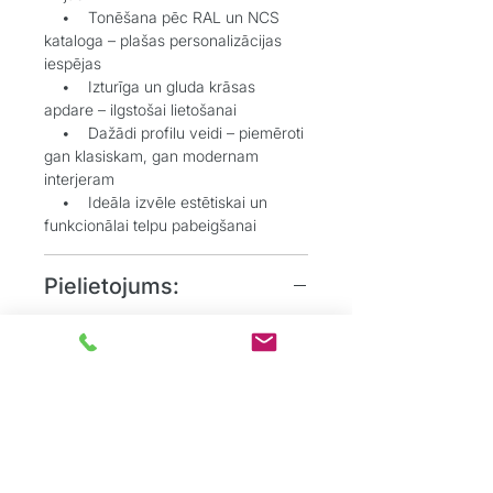
• Tonēšana pēc RAL un NCS
kataloga – plašas personalizācijas
iespējas
• Izturīga un gluda krāsas
apdare – ilgstošai lietošanai
• Dažādi profilu veidi – piemēroti
gan klasiskam, gan modernam
interjeram
• Ideāla izvēle estētiskai un
funkcionālai telpu pabeigšanai
Pielietojums:
• Grīdlīstes dekoratīvai un
aizsargājošai funkcijai starp sienu un
grīdu
• Durvju aplodes elegantai
durvju aiļu noformēšanai
• Dzīvojamos, biroju un
sabiedriskos interjeros, kur
nepieciešams uzsvērt detaļas