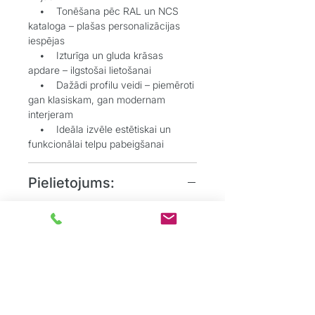
• Tonēšana pēc RAL un NCS
kataloga – plašas personalizācijas
iespējas
• Izturīga un gluda krāsas
apdare – ilgstošai lietošanai
• Dažādi profilu veidi – piemēroti
gan klasiskam, gan modernam
interjeram
• Ideāla izvēle estētiskai un
funkcionālai telpu pabeigšanai
Pielietojums:
• Grīdlīstes dekoratīvai un
aizsargājošai funkcijai starp sienu un
grīdu
• Durvju aplodes elegantai
durvju aiļu noformēšanai
• Dzīvojamos, biroju un
sabiedriskos interjeros, kur
nepieciešams uzsvērt detaļas