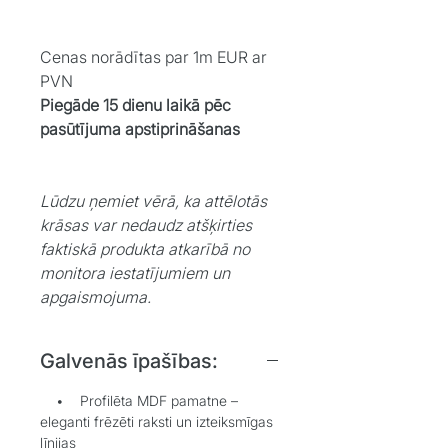
Cenas norādītas par 1m EUR ar
PVN
Piegāde 15 dienu laikā pēc
pasūtījuma apstiprināšanas
Lūdzu ņemiet vērā, ka attēlotās
krāsas var nedaudz atšķirties
faktiskā produkta atkarībā no
monitora iestatījumiem un
apgaismojuma.
Galvenās īpašības:
• Profilēta MDF pamatne –
eleganti frēzēti raksti un izteiksmīgas
līnijas