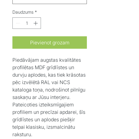
Daudzums
*
Pievienot grozam
Piedāvājam augstas kvalitātes
profilētas MDF grīdlīstes un
durvju aplodes, kas tiek krāsotas
pēc izvēlētā RAL vai NCS
kataloga toņa, nodrošinot pilnīgu
saskaņu ar Jūsu interjeru.
Pateicoties izteiksmīgajiem
profiliem un precīzai apdarei, šīs
grīdlīstes un aplodes piešķir
telpai klasisku, izsmalcinātu
raksturu.