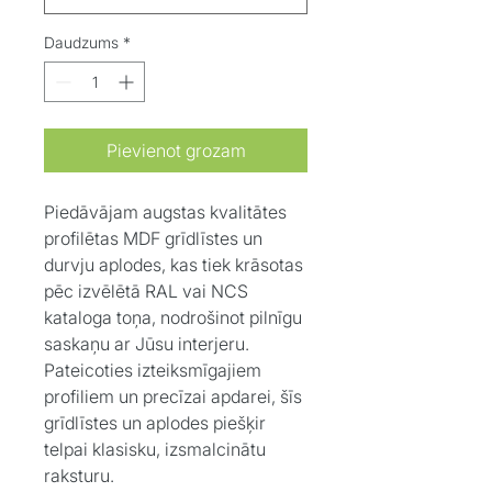
Daudzums
*
Pievienot grozam
Piedāvājam augstas kvalitātes
profilētas MDF grīdlīstes un
durvju aplodes, kas tiek krāsotas
pēc izvēlētā RAL vai NCS
kataloga toņa, nodrošinot pilnīgu
saskaņu ar Jūsu interjeru.
Pateicoties izteiksmīgajiem
profiliem un precīzai apdarei, šīs
grīdlīstes un aplodes piešķir
telpai klasisku, izsmalcinātu
raksturu.