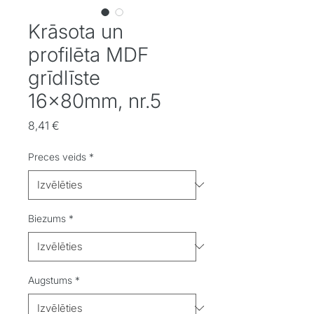
Krāsota un
profilēta MDF
grīdlīste
16x80mm, nr.5
Cena
8,41 €
Preces veids
*
Biezums
*
Augstums
*