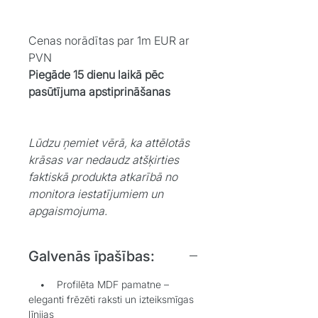
Cenas norādītas par 1m EUR ar
PVN
Piegāde 15 dienu laikā pēc
pasūtījuma apstiprināšanas
Lūdzu ņemiet vērā, ka attēlotās
krāsas var nedaudz atšķirties
faktiskā produkta atkarībā no
monitora iestatījumiem un
apgaismojuma.
Galvenās īpašības:
• Profilēta MDF pamatne –
eleganti frēzēti raksti un izteiksmīgas
līnijas