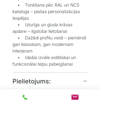
• Tonēšana pēc RAL un NCS
kataloga – plašas personalizācijas
iespējas
• Izturīga un gluda krāsas
apdare – ilgstošai lietošanai
• Dažādi profilu veidi – piemēroti
gan klasiskam, gan modernam
interjeram
• Ideāla izvēle estētiskai un
funkcionālai telpu pabeigšanai
Pielietojums:
• Grīdlīstes dekoratīvai un
aizsargājošai funkcijai starp sienu un
grīdu
• Durvju aplodes elegantai
durvju aiļu noformēšanai
• Dzīvojamos, biroju un
sabiedriskos interjeros, kur
nepieciešams uzsvērt detaļas