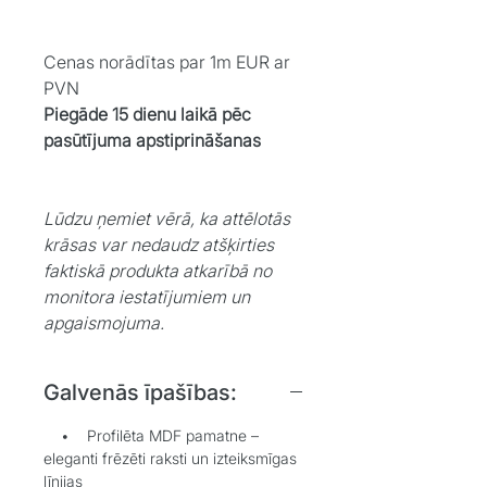
Cenas norādītas par 1m EUR ar
PVN
Piegāde 15 dienu laikā pēc
pasūtījuma apstiprināšanas
Lūdzu ņemiet vērā, ka attēlotās
krāsas var nedaudz atšķirties
faktiskā produkta atkarībā no
monitora iestatījumiem un
apgaismojuma.
Galvenās īpašības:
• Profilēta MDF pamatne –
eleganti frēzēti raksti un izteiksmīgas
līnijas