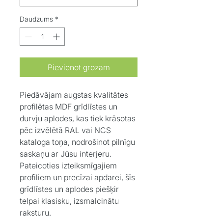
Daudzums
*
Pievienot grozam
Piedāvājam augstas kvalitātes
profilētas MDF grīdlīstes un
durvju aplodes, kas tiek krāsotas
pēc izvēlētā RAL vai NCS
kataloga toņa, nodrošinot pilnīgu
saskaņu ar Jūsu interjeru.
Pateicoties izteiksmīgajiem
profiliem un precīzai apdarei, šīs
grīdlīstes un aplodes piešķir
telpai klasisku, izsmalcinātu
raksturu.