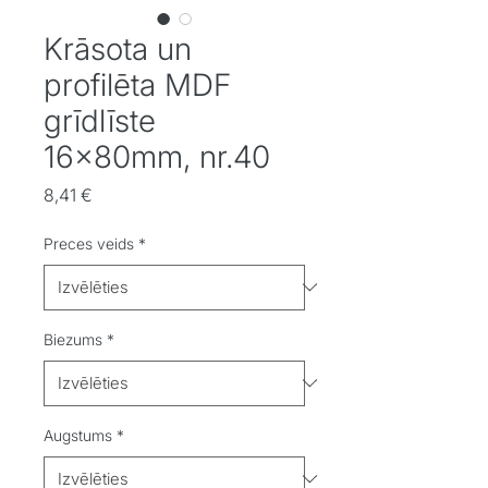
Krāsota un
profilēta MDF
grīdlīste
16x80mm, nr.40
Cena
8,41 €
Preces veids
*
Biezums
*
Augstums
*