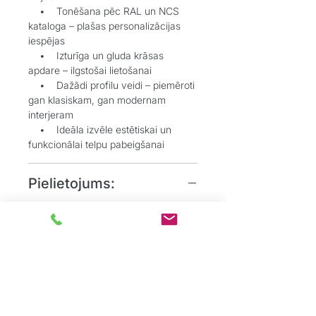
• Tonēšana pēc RAL un NCS
kataloga – plašas personalizācijas
iespējas
• Izturīga un gluda krāsas
apdare – ilgstošai lietošanai
• Dažādi profilu veidi – piemēroti
gan klasiskam, gan modernam
interjeram
• Ideāla izvēle estētiskai un
funkcionālai telpu pabeigšanai
Pielietojums:
• Grīdlīstes dekoratīvai un
aizsargājošai funkcijai starp sienu un
grīdu
• Durvju aplodes elegantai
durvju aiļu noformēšanai
• Dzīvojamos, biroju un
sabiedriskos interjeros, kur
nepieciešams uzsvērt detaļas