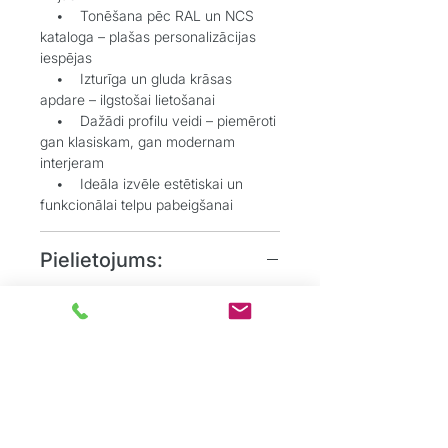
• Tonēšana pēc RAL un NCS
kataloga – plašas personalizācijas
iespējas
• Izturīga un gluda krāsas
apdare – ilgstošai lietošanai
• Dažādi profilu veidi – piemēroti
gan klasiskam, gan modernam
interjeram
• Ideāla izvēle estētiskai un
funkcionālai telpu pabeigšanai
Pielietojums:
• Grīdlīstes dekoratīvai un
aizsargājošai funkcijai starp sienu un
grīdu
• Durvju aplodes elegantai
durvju aiļu noformēšanai
• Dzīvojamos, biroju un
sabiedriskos interjeros, kur
nepieciešams uzsvērt detaļas