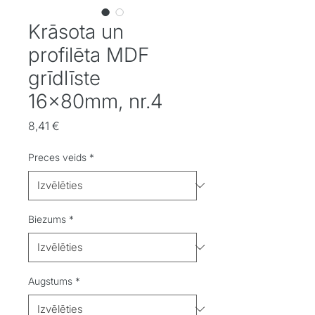
Krāsota un
profilēta MDF
grīdlīste
16x80mm, nr.4
Cena
8,41 €
Preces veids
*
Biezums
*
Augstums
*