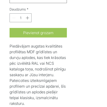
Daudzums
*
Pievienot grozam
Piedāvājam augstas kvalitātes
profilētas MDF grīdlīstes un
durvju aplodes, kas tiek krāsotas
pēc izvēlētā RAL vai NCS
kataloga toņa, nodrošinot pilnīgu
saskaņu ar Jūsu interjeru.
Pateicoties izteiksmīgajiem
profiliem un precīzai apdarei, šīs
grīdlīstes un aplodes piešķir
telpai klasisku, izsmalcinātu
raksturu.