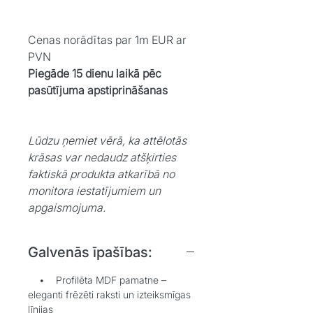
Cenas norādītas par 1m EUR ar
PVN
Piegāde 15 dienu laikā pēc
pasūtījuma apstiprināšanas
Lūdzu ņemiet vērā, ka attēlotās
krāsas var nedaudz atšķirties
faktiskā produkta atkarībā no
monitora iestatījumiem un
apgaismojuma.
Galvenās īpašības:
• Profilēta MDF pamatne –
eleganti frēzēti raksti un izteiksmīgas
līnijas