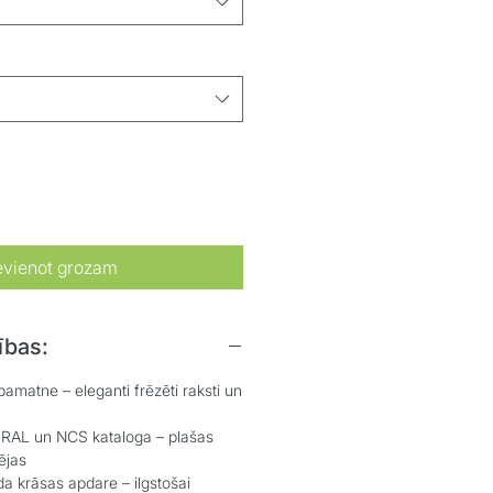
evienot grozam
ības:
atne – eleganti frēzēti raksti un
L un NCS kataloga – plašas
ējas
 krāsas apdare – ilgstošai