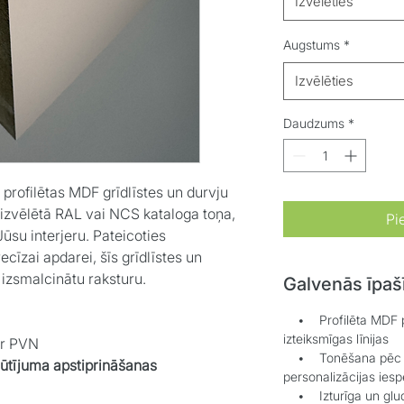
Izvēlēties
Augstums
*
Izvēlēties
Daudzums
*
profilētas MDF grīdlīstes un durvju
 izvēlētā RAL vai NCS kataloga toņa,
Pi
ūsu interjeru. Pateicoties
ecīzai apdarei, šīs grīdlīstes un
, izsmalcinātu raksturu.
Galvenās īpaš
• Profilēta MDF pam
izteiksmīgas līnijas
ar PVN
• Tonēšana pēc RA
sūtījuma apstiprināšanas
personalizācijas iesp
• Izturīga un gluda