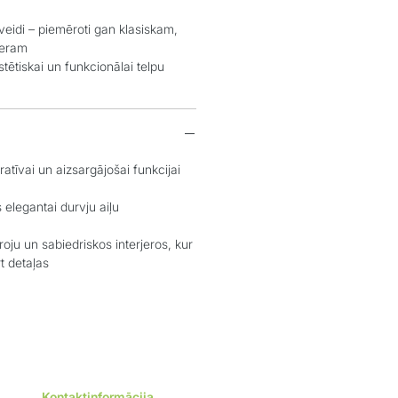
idi – piemēroti gan klasiskam,
jeram
tiskai un funkcionālai telpu
īvai un aizsargājošai funkcijai
egantai durvju aiļu
u un sabiedriskos interjeros, kur
t detaļas
Kontaktinformācija