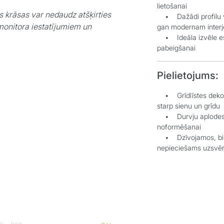
lietošanai
s krāsas var nedaudz atšķirties
• Dažādi profilu ve
monitora iestatījumiem un
gan modernam inter
• Ideāla izvēle estē
pabeigšanai
Pielietojums:
• Grīdlīstes dekorat
starp sienu un grīdu
• Durvju aplodes el
noformēšanai
• Dzīvojamos, biroj
nepieciešams uzsvēr
a, kas