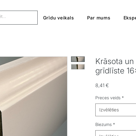
Grīdu veikals
Par mums
Ekspe
Krāsota un
grīdlīste 
Cena
8,41 €
Preces veids
*
Izvēlēties
Biezums
*