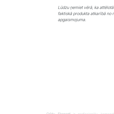
Lūdzu ņemiet vērā, ka attēlotā
faktiskā produkta atkarībā no 
apgaismojuma.
Grīdu Eksperti
ir profesionāļu komand