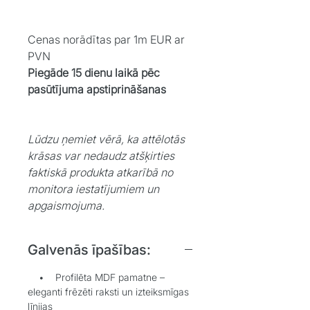
Cenas norādītas par 1m EUR ar
PVN
Piegāde 15 dienu laikā pēc
pasūtījuma apstiprināšanas
Lūdzu ņemiet vērā, ka attēlotās
krāsas var nedaudz atšķirties
faktiskā produkta atkarībā no
monitora iestatījumiem un
apgaismojuma.
Galvenās īpašības:
• Profilēta MDF pamatne –
eleganti frēzēti raksti un izteiksmīgas
līnijas