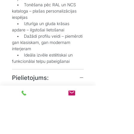
• Tonēšana pēc RAL un NCS
kataloga – plašas personalizācijas
iespējas
• Izturīga un gluda krāsas
apdare – ilgstošai lietošanai
• Dažādi profilu veidi – piemēroti
gan klasiskam, gan modernam
interjeram
• Ideāla izvēle estētiskai un
funkcionālai telpu pabeigšanai
Pielietojums:
• Grīdlīstes dekoratīvai un
aizsargājošai funkcijai starp sienu un
grīdu
• Durvju aplodes elegantai
durvju aiļu noformēšanai
• Dzīvojamos, biroju un
sabiedriskos interjeros, kur
nepieciešams uzsvērt detaļas