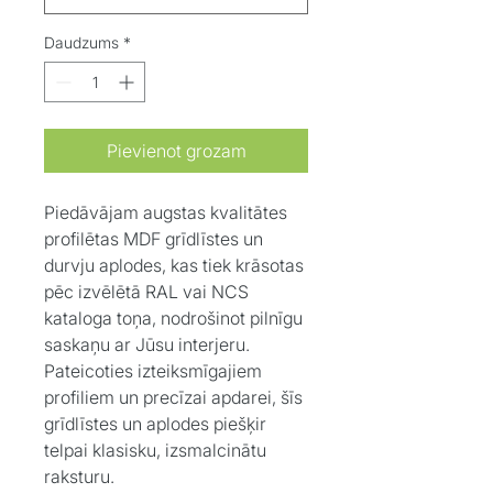
Daudzums
*
Pievienot grozam
Piedāvājam augstas kvalitātes
profilētas MDF grīdlīstes un
durvju aplodes, kas tiek krāsotas
pēc izvēlētā RAL vai NCS
kataloga toņa, nodrošinot pilnīgu
saskaņu ar Jūsu interjeru.
Pateicoties izteiksmīgajiem
profiliem un precīzai apdarei, šīs
grīdlīstes un aplodes piešķir
telpai klasisku, izsmalcinātu
raksturu.