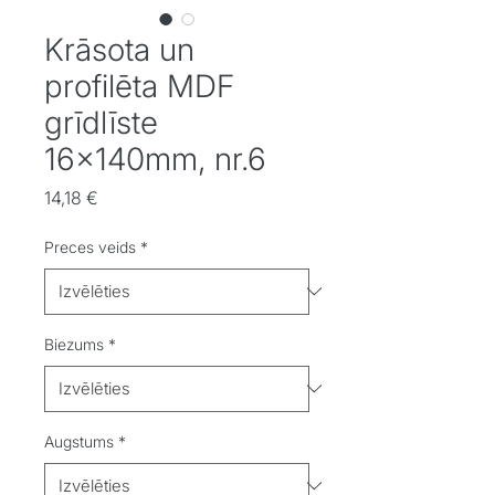
Krāsota un
profilēta MDF
grīdlīste
16x140mm, nr.6
Cena
14,18 €
Preces veids
*
Biezums
*
Augstums
*