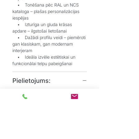
• Tonēšana pēc RAL un NCS
kataloga – plašas personalizācijas
iespējas
• Izturīga un gluda krāsas
apdare – ilgstošai lietošanai
• Dažādi profilu veidi – piemēroti
gan klasiskam, gan modernam
interjeram
• Ideāla izvēle estētiskai un
funkcionālai telpu pabeigšanai
Pielietojums:
• Grīdlīstes dekoratīvai un
aizsargājošai funkcijai starp sienu un
grīdu
• Durvju aplodes elegantai
durvju aiļu noformēšanai
• Dzīvojamos, biroju un
sabiedriskos interjeros, kur
nepieciešams uzsvērt detaļas