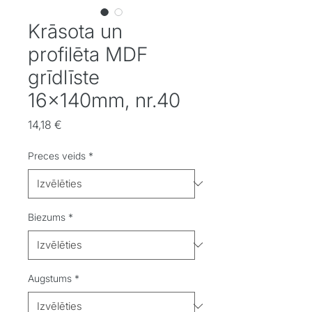
Krāsota un
profilēta MDF
grīdlīste
16x140mm, nr.40
Cena
14,18 €
Preces veids
*
Biezums
*
Augstums
*