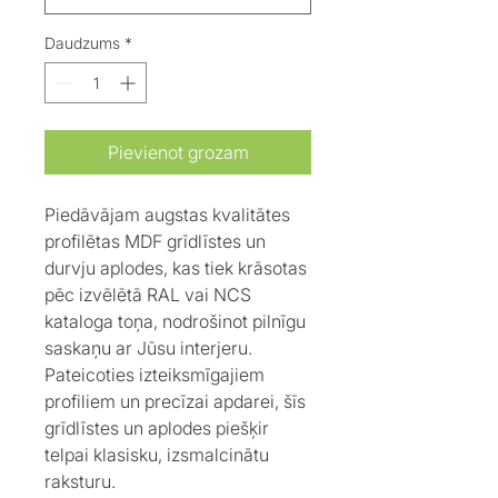
Daudzums
*
Pievienot grozam
Piedāvājam augstas kvalitātes
profilētas MDF grīdlīstes un
durvju aplodes, kas tiek krāsotas
pēc izvēlētā RAL vai NCS
kataloga toņa, nodrošinot pilnīgu
saskaņu ar Jūsu interjeru.
Pateicoties izteiksmīgajiem
profiliem un precīzai apdarei, šīs
grīdlīstes un aplodes piešķir
telpai klasisku, izsmalcinātu
raksturu.