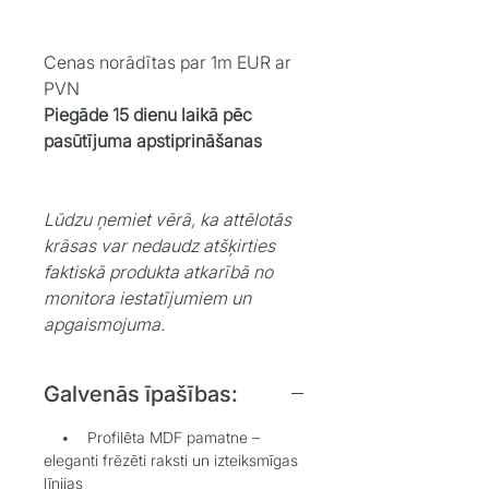
Cenas norādītas par 1m EUR ar
PVN
Piegāde 15 dienu laikā pēc
pasūtījuma apstiprināšanas
Lūdzu ņemiet vērā, ka attēlotās
krāsas var nedaudz atšķirties
faktiskā produkta atkarībā no
monitora iestatījumiem un
apgaismojuma.
Galvenās īpašības:
• Profilēta MDF pamatne –
eleganti frēzēti raksti un izteiksmīgas
līnijas