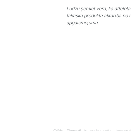
Lūdzu ņemiet vērā, ka attēlotā
faktiskā produkta atkarībā no 
apgaismojuma.
Grīdu Eksperti
ir profesionāļu komand