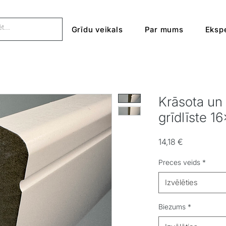
Grīdu veikals
Par mums
Ekspe
Krāsota un
grīdlīste 1
Cena
14,18 €
Preces veids
*
Izvēlēties
Biezums
*