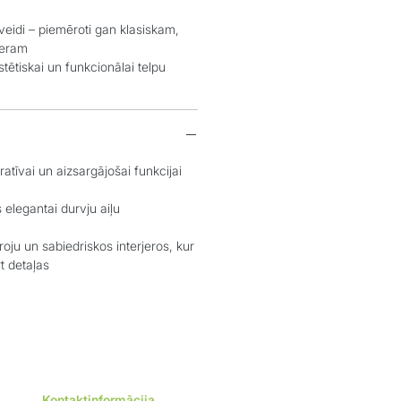
idi – piemēroti gan klasiskam,
jeram
tiskai un funkcionālai telpu
īvai un aizsargājošai funkcijai
egantai durvju aiļu
u un sabiedriskos interjeros, kur
t detaļas
Kontaktinformācija