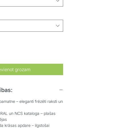
evienot grozam
ības:
atne – eleganti frēzēti raksti un
L un NCS kataloga – plašas
ējas
 krāsas apdare – ilgstošai