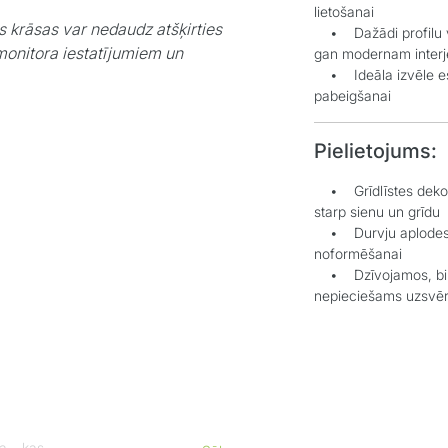
lietošanai
s krāsas var nedaudz atšķirties
• Dažādi profilu ve
monitora iestatījumiem un
gan modernam inter
• Ideāla izvēle estē
pabeigšanai
Pielietojums:
• Grīdlīstes dekorat
starp sienu un grīdu
• Durvju aplodes el
noformēšanai
• Dzīvojamos, biroj
nepieciešams uzsvēr
a, kas