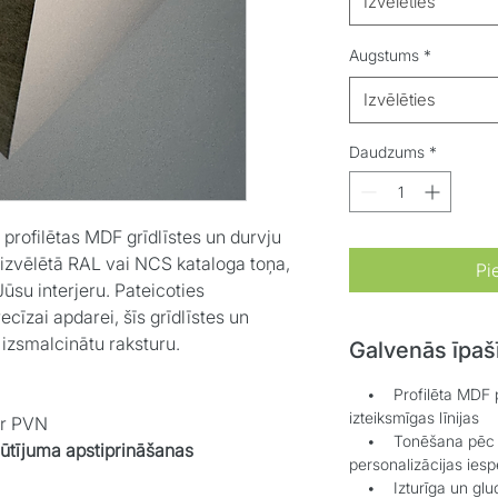
Izvēlēties
Augstums
*
Izvēlēties
Daudzums
*
profilētas MDF grīdlīstes un durvju
 izvēlētā RAL vai NCS kataloga toņa,
Pi
ūsu interjeru. Pateicoties
ecīzai apdarei, šīs grīdlīstes un
, izsmalcinātu raksturu.
Galvenās īpaš
• Profilēta MDF pam
izteiksmīgas līnijas
ar PVN
• Tonēšana pēc RA
sūtījuma apstiprināšanas
personalizācijas iesp
• Izturīga un gluda