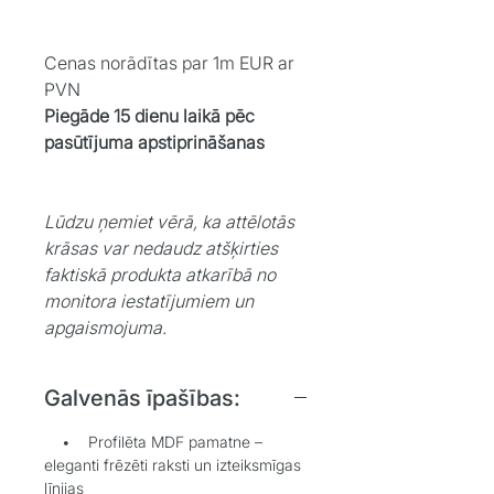
Cenas norādītas par 1m EUR ar
PVN
Piegāde 15 dienu laikā pēc
pasūtījuma apstiprināšanas
Lūdzu ņemiet vērā, ka attēlotās
krāsas var nedaudz atšķirties
faktiskā produkta atkarībā no
monitora iestatījumiem un
apgaismojuma.
Galvenās īpašības:
• Profilēta MDF pamatne –
eleganti frēzēti raksti un izteiksmīgas
līnijas