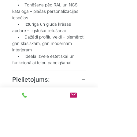
• Tonēšana pēc RAL un NCS
kataloga – plašas personalizācijas
iespējas
• Izturīga un gluda krāsas
apdare – ilgstošai lietošanai
• Dažādi profilu veidi – piemēroti
gan klasiskam, gan modernam
interjeram
• Ideāla izvēle estētiskai un
funkcionālai telpu pabeigšanai
Pielietojums:
• Grīdlīstes dekoratīvai un
aizsargājošai funkcijai starp sienu un
grīdu
• Durvju aplodes elegantai
durvju aiļu noformēšanai
• Dzīvojamos, biroju un
sabiedriskos interjeros, kur
nepieciešams uzsvērt detaļas