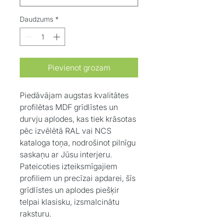
Daudzums
*
Pievienot grozam
Piedāvājam augstas kvalitātes
profilētas MDF grīdlīstes un
durvju aplodes, kas tiek krāsotas
pēc izvēlētā RAL vai NCS
kataloga toņa, nodrošinot pilnīgu
saskaņu ar Jūsu interjeru.
Pateicoties izteiksmīgajiem
profiliem un precīzai apdarei, šīs
grīdlīstes un aplodes piešķir
telpai klasisku, izsmalcinātu
raksturu.