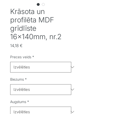
Krāsota un
profilēta MDF
grīdlīste
16x140mm, nr.2
Cena
14,18 €
Preces veids
*
Biezums
*
Augstums
*