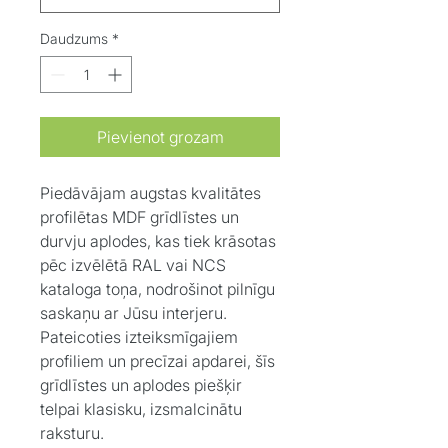
Daudzums
*
Pievienot grozam
Piedāvājam augstas kvalitātes
profilētas MDF grīdlīstes un
durvju aplodes, kas tiek krāsotas
pēc izvēlētā RAL vai NCS
kataloga toņa, nodrošinot pilnīgu
saskaņu ar Jūsu interjeru.
Pateicoties izteiksmīgajiem
profiliem un precīzai apdarei, šīs
grīdlīstes un aplodes piešķir
telpai klasisku, izsmalcinātu
raksturu.