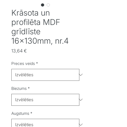
Krāsota un
profilēta MDF
grīdlīste
16x130mm, nr.4
Cena
13,64 €
Preces veids
*
Biezums
*
Augstums
*