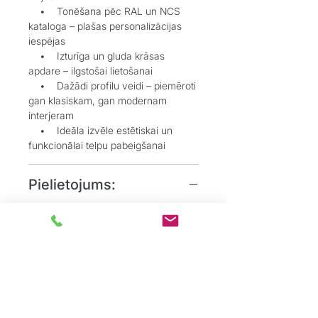
• Tonēšana pēc RAL un NCS
kataloga – plašas personalizācijas
iespējas
• Izturīga un gluda krāsas
apdare – ilgstošai lietošanai
• Dažādi profilu veidi – piemēroti
gan klasiskam, gan modernam
interjeram
• Ideāla izvēle estētiskai un
funkcionālai telpu pabeigšanai
Pielietojums:
• Grīdlīstes dekoratīvai un
aizsargājošai funkcijai starp sienu un
grīdu
• Durvju aplodes elegantai
durvju aiļu noformēšanai
• Dzīvojamos, biroju un
sabiedriskos interjeros, kur
nepieciešams uzsvērt detaļas