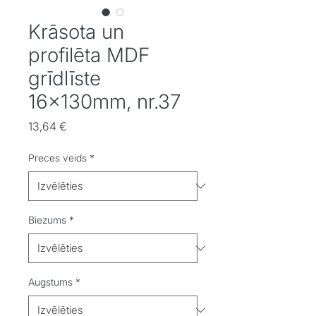
Krāsota un
profilēta MDF
grīdlīste
16x130mm, nr.37
Cena
13,64 €
Preces veids
*
Biezums
*
Augstums
*