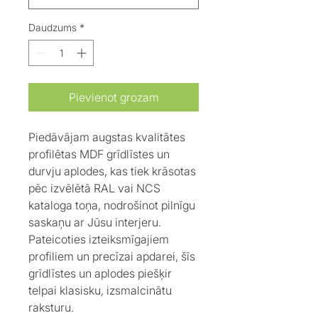
Daudzums
*
Pievienot grozam
Piedāvājam augstas kvalitātes
profilētas MDF grīdlīstes un
durvju aplodes, kas tiek krāsotas
pēc izvēlētā RAL vai NCS
kataloga toņa, nodrošinot pilnīgu
saskaņu ar Jūsu interjeru.
Pateicoties izteiksmīgajiem
profiliem un precīzai apdarei, šīs
grīdlīstes un aplodes piešķir
telpai klasisku, izsmalcinātu
raksturu.