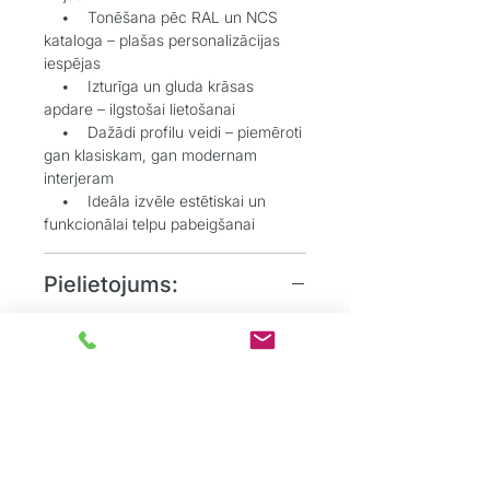
• Tonēšana pēc RAL un NCS
kataloga – plašas personalizācijas
iespējas
• Izturīga un gluda krāsas
apdare – ilgstošai lietošanai
• Dažādi profilu veidi – piemēroti
gan klasiskam, gan modernam
interjeram
• Ideāla izvēle estētiskai un
funkcionālai telpu pabeigšanai
Pielietojums:
• Grīdlīstes dekoratīvai un
aizsargājošai funkcijai starp sienu un
grīdu
• Durvju aplodes elegantai
durvju aiļu noformēšanai
• Dzīvojamos, biroju un
sabiedriskos interjeros, kur
nepieciešams uzsvērt detaļas