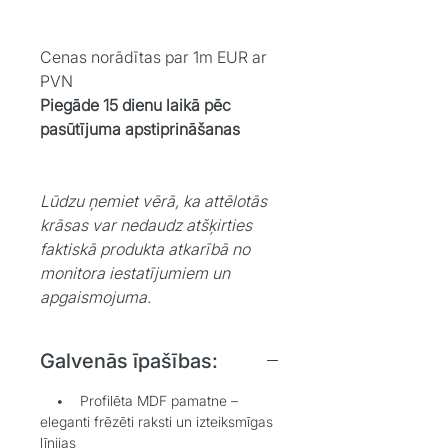
Cenas norādītas par 1m EUR ar
PVN
Piegāde 15 dienu laikā pēc
pasūtījuma apstiprināšanas
Lūdzu ņemiet vērā, ka attēlotās
krāsas var nedaudz atšķirties
faktiskā produkta atkarībā no
monitora iestatījumiem un
apgaismojuma.
Galvenās īpašības:
• Profilēta MDF pamatne –
eleganti frēzēti raksti un izteiksmīgas
līnijas