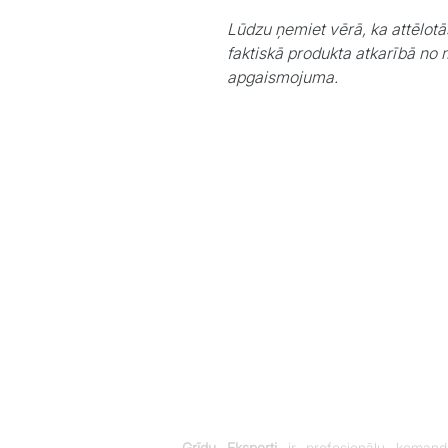
Lūdzu ņemiet vērā, ka attēlotā
faktiskā produkta atkarībā no 
apgaismojuma.
Grīdu Eksperti
ir profesionāļu komand