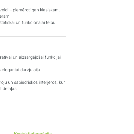
idi – piemēroti gan klasiskam,
jeram
tiskai un funkcionālai telpu
īvai un aizsargājošai funkcijai
egantai durvju aiļu
u un sabiedriskos interjeros, kur
t detaļas
Kontaktinformācija