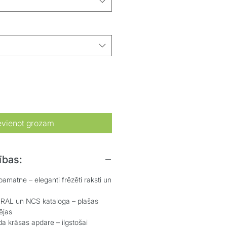
evienot grozam
ības:
atne – eleganti frēzēti raksti un
L un NCS kataloga – plašas
ējas
 krāsas apdare – ilgstošai