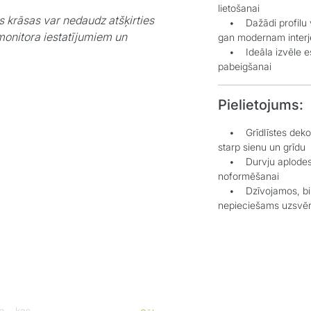
lietošanai
s krāsas var nedaudz atšķirties
• Dažādi profilu ve
monitora iestatījumiem un
gan modernam inter
• Ideāla izvēle estē
pabeigšanai
Pielietojums:
• Grīdlīstes dekorat
starp sienu un grīdu
• Durvju aplodes el
noformēšanai
• Dzīvojamos, biroj
nepieciešams uzsvēr
a, kas