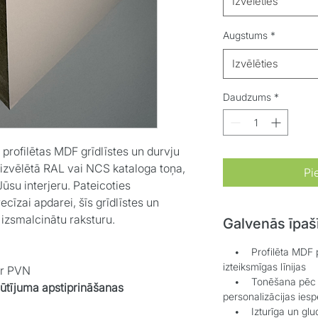
Izvēlēties
Augstums
*
Izvēlēties
Daudzums
*
profilētas MDF grīdlīstes un durvju
 izvēlētā RAL vai NCS kataloga toņa,
Pi
ūsu interjeru. Pateicoties
ecīzai apdarei, šīs grīdlīstes un
, izsmalcinātu raksturu.
Galvenās īpaš
• Profilēta MDF pam
izteiksmīgas līnijas
ar PVN
• Tonēšana pēc RA
sūtījuma apstiprināšanas
personalizācijas iesp
• Izturīga un gluda