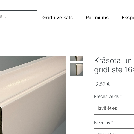
Grīdu veikals
Par mums
Ekspe
Krāsota un
grīdlīste 1
Cena
12,52 €
Preces veids
*
Izvēlēties
Biezums
*