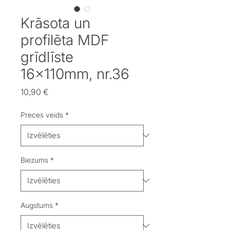
Krāsota un
profilēta MDF
grīdlīste
16x110mm, nr.36
Cena
10,90 €
Preces veids
*
Biezums
*
Augstums
*