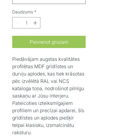
Daudzums
*
Pievienot grozam
Piedāvājam augstas kvalitātes
profilētas MDF grīdlīstes un
durvju aplodes, kas tiek krāsotas
pēc izvēlētā RAL vai NCS
kataloga toņa, nodrošinot pilnīgu
saskaņu ar Jūsu interjeru.
Pateicoties izteiksmīgajiem
profiliem un precīzai apdarei, šīs
grīdlīstes un aplodes piešķir
telpai klasisku, izsmalcinātu
raksturu.