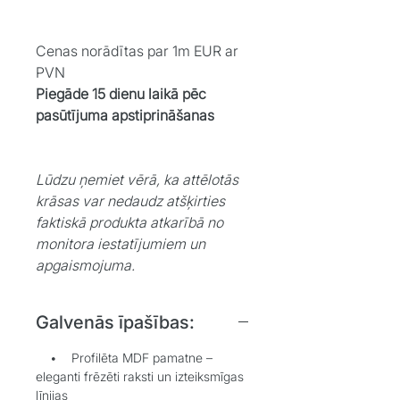
Cenas norādītas par 1m EUR ar
PVN
Piegāde 15 dienu laikā pēc
pasūtījuma apstiprināšanas
Lūdzu ņemiet vērā, ka attēlotās
krāsas var nedaudz atšķirties
faktiskā produkta atkarībā no
monitora iestatījumiem un
apgaismojuma.
Galvenās īpašības:
• Profilēta MDF pamatne –
eleganti frēzēti raksti un izteiksmīgas
līnijas