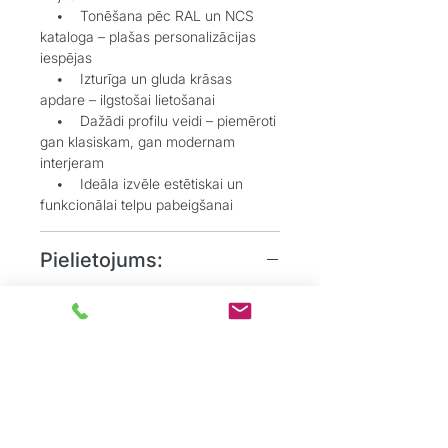
• Tonēšana pēc RAL un NCS
kataloga – plašas personalizācijas
iespējas
• Izturīga un gluda krāsas
apdare – ilgstošai lietošanai
• Dažādi profilu veidi – piemēroti
gan klasiskam, gan modernam
interjeram
• Ideāla izvēle estētiskai un
funkcionālai telpu pabeigšanai
Pielietojums:
• Grīdlīstes dekoratīvai un
aizsargājošai funkcijai starp sienu un
grīdu
• Durvju aplodes elegantai
durvju aiļu noformēšanai
• Dzīvojamos, biroju un
sabiedriskos interjeros, kur
nepieciešams uzsvērt detaļas