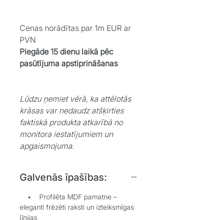
Cenas norādītas par 1m EUR ar
PVN
Piegāde 15 dienu laikā pēc
pasūtījuma apstiprināšanas
Lūdzu ņemiet vērā, ka attēlotās
krāsas var nedaudz atšķirties
faktiskā produkta atkarībā no
monitora iestatījumiem un
apgaismojuma.
Galvenās īpašības:
• Profilēta MDF pamatne –
eleganti frēzēti raksti un izteiksmīgas
līnijas