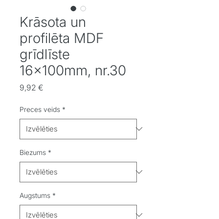
Krāsota un
profilēta MDF
grīdlīste
16x100mm, nr.30
Cena
9,92 €
Preces veids
*
Biezums
*
Augstums
*