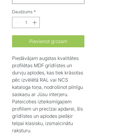
Daudzums
*
Pievienot grozam
Piedāvājam augstas kvalitātes
profilētas MDF grīdlīstes un
durvju aplodes, kas tiek krāsotas
pēc izvēlētā RAL vai NCS
kataloga toņa, nodrošinot pilnīgu
saskaņu ar Jūsu interjeru.
Pateicoties izteiksmīgajiem
profiliem un precīzai apdarei, šīs
grīdlīstes un aplodes piešķir
telpai klasisku, izsmalcinātu
raksturu.