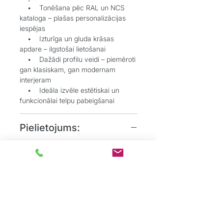
• Tonēšana pēc RAL un NCS
kataloga – plašas personalizācijas
iespējas
• Izturīga un gluda krāsas
apdare – ilgstošai lietošanai
• Dažādi profilu veidi – piemēroti
gan klasiskam, gan modernam
interjeram
• Ideāla izvēle estētiskai un
funkcionālai telpu pabeigšanai
Pielietojums:
• Grīdlīstes dekoratīvai un
aizsargājošai funkcijai starp sienu un
grīdu
• Durvju aplodes elegantai
durvju aiļu noformēšanai
• Dzīvojamos, biroju un
sabiedriskos interjeros, kur
nepieciešams uzsvērt detaļas